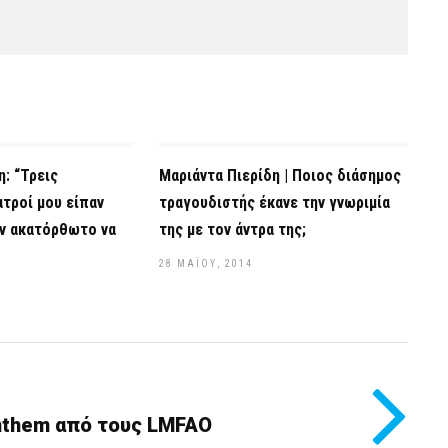
η: “Τρεις
Μαριάντα Πιερίδη | Ποιος διάσημος
ατροί μου είπαν
τραγουδιστής έκανε την γνωριμία
όν ακατόρθωτο να
της με τον άντρα της;
28 ΜΑΪ́ΟΥ, 2014
nthem από τους LMFAO