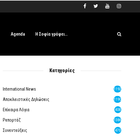
s
Agenda
Η Σοφία γράφει…
Κατηγορίες
International News
1192
Αποκλειστικές Δηλώσεις
1190
Επίκαιρα Λόγια
408
Ρεπορτάζ
1386
Συνεντεύξεις
470