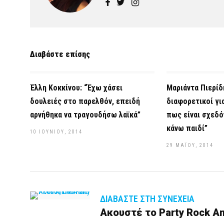
Διαβάστε επίσης
Έλλη Κοκκίνου: “Έχω χάσει
Μαριάντα Πιερίδ
δουλειές στο παρελθόν, επειδή
διαφορετικοί γι
αρνήθηκα να τραγουδήσω λαϊκά”
πως είναι σχεδ
κάνω παιδί”
10 ΙΟΥΝΊΟΥ, 2014
29 ΜΑΪ́ΟΥ, 2014
ΔΙΑΒΆΣΤΕ ΣΤΗ ΣΥΝΈΧΕΙΑ
Ακουστέ το Party Rock A