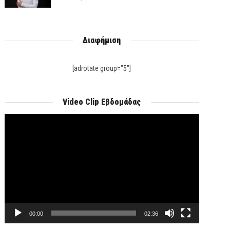
Διαφήμιση
[adrotate group="5"]
Video Clip Εβδομάδας
Πρόγραμμα
Αναπαραγωγής
Βίντεο
00:00
02:36