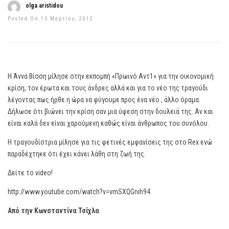
olga aristidou
Posted On 15 Μαρτίου, 2012
Η Άννα Βίσση μίλησε στην εκπομπή «Πρωινό Αντ1» για την οικονομική
κρίση, τον έρωτα και τους άνδρες αλλά και για το νέο της τραγούδι
λέγοντας πως ήρθε η ώρα να φύγουμε προς ένα νέο , άλλο όραμα.
Δήλωσε ότι βιώνει την κρίση σαν μια ύφεση στην δουλειά της. Αν και
είναι καλά δεν είναι χαρούμενη καθώς είναι άνθρωπος του συνόλου.
Η τραγουδίστρια μίλησε για τις φετινές εμφανίσεις της στο Rex ενώ
παραδέχτηκε ότι έχει κάνει λάθη στη ζωή της.
Δείτε το video!
http://www.youtube.com/watch?v=vmSXQGnih94
Από την Κωνσταντίνα Τσίχλα