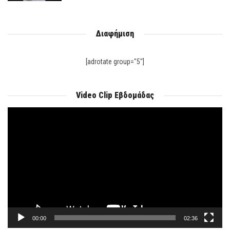
Διαφήμιση
[adrotate group="5"]
Video Clip Εβδομάδας
Πρόγραμμα
Αναπαραγωγής
Βίντεο
00:00
02:36