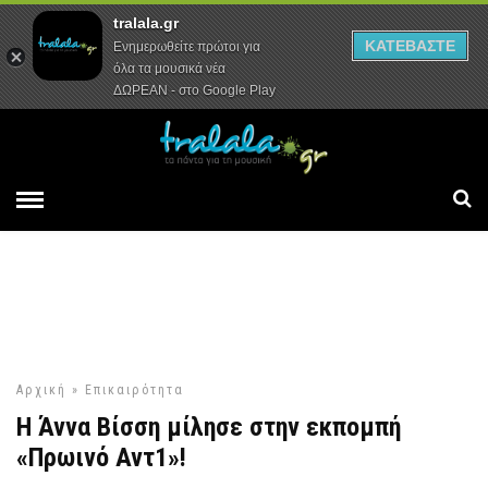
tralala.gr
Αρχική
Συνεντεύξεις
Ρεπορτάζ
ΚΑΤΕΒΑΣΤΕ
Ενημερωθείτε πρώτοι για
όλα τα μουσικά νέα
ΔΩΡΕΑΝ - στο Google Play
Αρχική
»
Επικαιρότητα
Η Άννα Βίσση μίλησε στην εκπομπή
«Πρωινό Αντ1»!