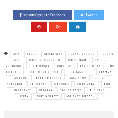
Κοινοποίηση στο Facebook
Tweet It
2012
ADELE
ALICIA KEYS
BLAKE SHELTON
BONNIE
RAITT
BRUCE SPRINGSTEEN
BRUNO MARS
CARRIE
UNDERWOOD
CHRIS BROWN
COLDPLAY
DAVID GUETTA
FOO
FIGHTERS
FOSTER THE PEOPLE
GLEN CAMPBELL
GRAMMY
AWARDS
JENNIFER HUDSON
KATY PERRY
KELLY
CLARKSON
LIL WAYNE
MAROON 5
NICKI MINAJ
PAUL
MCCARTNEY
RIHANNA
TAYLOR SWIFT
THE BAND
PERRY
TONY BENNETT
WHITNEY HOUSTON