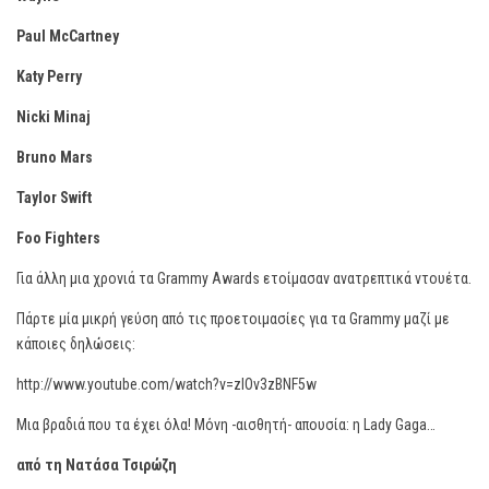
Paul McCartney
Katy Perry
Nicki Minaj
Bruno Mars
Taylor Swift
Foo Fighters
Για άλλη μια χρονιά τα Grammy Awards ετοίμασαν ανατρεπτικά ντουέτα.
Πάρτε μία μικρή γεύση από τις προετοιμασίες για τα Grammy μαζί με
κάποιες δηλώσεις:
http://www.youtube.com/watch?v=zIOv3zBNF5w
Μια βραδιά που τα έχει όλα! Μόνη -αισθητή- απουσία: η Lady Gaga…
από τη Νατάσα Τσιρώζη