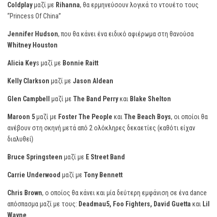
Coldplay
μαζί με
Rihanna
, θα ερμηνεύσουν λογικά το ντουέτο τους
“Princess Of China”
Jennifer Hudson
, που θα κάνει ένα ειδικό αφιέρωμα στη θανούσα
Whitney Houston
Alicia Key
s μαζί με
Bonnie Raitt
Kelly Clarkson
μαζί με
Jason Aldean
Glen Campbell
μαζί με
The Band Perry
και
Blake Shelton
Maroon 5
μαζί με
Foster The People
και
The Beach Boys
, οι οποίοι θα
ανέβουν στη σκηνή μετά από 2 ολόκληρες δεκαετίες (καθότι είχαν
διαλυθεί)
Bruce Springsteen
μαζί με
E Street Band
Carrie Underwood
μαζί με
Tony Bennett
Chris Brown
, ο οποίος θα κάνει και μία δεύτερη εμφάνιση σε ένα dance
απόσπασμα μαζί με τους:
Deadmau5, Foo Fighters, David Guetta
και
Lil
Wayne