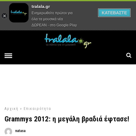
tralala.gr
Αρχική
Συνεντεύξεις
Ρεπορτάζ
ΚΑΤΕΒΑΣΤΕ
Ενημερωθείτε πρώτοι για
όλα τα μουσικά νέα
ΔΩΡΕΑΝ - στο Google Play
Αρχική
»
Επικαιρότητα
Grammys 2012: η μεγάλη βραδιά έφτασε!
natasa