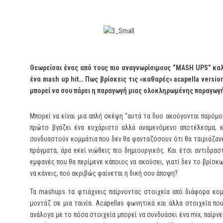
Θεωρείσαι ένας από τους πιο αναγνωρίσιμους “
MASH
UPS
” κα
ένα
mash
up
hit
… Πως βρίσκεις τις «καθαρές»
acapella
versio
μπορεί να σου πάρει η παραγωγή μιας ολοκληρωμένης παραγωγή
Μπορεί να είναι μια απλή σκέψη “αυτά τα δυο ακούγονται παρόμο
πρώτο βγάζει ένα ευχάριστο αλλά αναμενόμενο αποτέλεσμα, κ
συνδυαστούν κομμάτια που δεν θα φανταζόσουν ότι θα ταιριάζανε 
πράγματα, άρα εκεί νιώθεις πιο δημιουργικός. Και έτσι αντιδρ
εμφανές που θα περίμενε κάποιος να ακούσει, γιατί δεν το βρίσκω
να κάνεις, πού ακριβώς φαίνεται η δική σου άποψη?
Τα mashups τα φτιάχνεις παίρνοντας στοιχεία από διάφορα κομ
μοντάζ σε μια ταινία. Αcapellas φωνητικά και άλλα στοιχεία π
ανάλογα με το πόσα στοιχεία μπορεί να συνδυάσει ένα mix, παίρνε