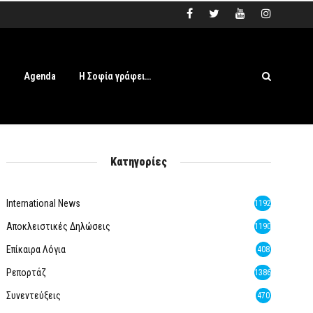
s
Agenda
Η Σοφία γράφει…
Κατηγορίες
International News
1192
Αποκλειστικές Δηλώσεις
1190
Επίκαιρα Λόγια
408
Ρεπορτάζ
1386
Συνεντεύξεις
470