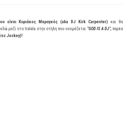
ου είναι Κυριάκος Μαραγκός (aka DJ Kirk Carpenter)
και θα
εδώ μαζί στο tralala στην στήλη που ονομάζεται
“
GOD
IS
A
DJ
”,
παρέα
isc
Jockey
)!