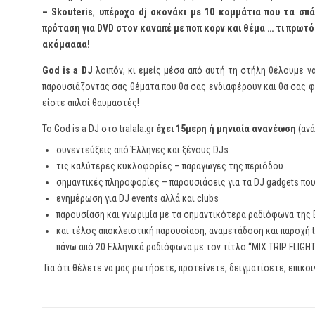
– Skouteris
,
υπέροχο dj σκονάκι με 10 κομμάτια που τα σπ
πρόταση για DVD στον καναπέ με ποπ κορν και θέμα … τι πρωτό
ακόμαααα!
God is a DJ
λοιπόν, κι εμείς μέσα από αυτή τη στήλη θέλουμε ν
παρουσιάζοντας σας θέματα που θα σας ενδιαφέρουν και θα σας φ
είστε απλοί θαυμαστές!
Το God is a DJ στο tralala.gr
έχει 15μερη ή μηνιαία ανανέωση
(ανά
συνεντεύξεις από Έλληνες και ξένους DJs
τις καλύτερες κυκλοφορίες – παραγωγές της περιόδου
σημαντικές πληροφορίες – παρουσιάσεις για τα DJ gadgets π
ενημέρωση για DJ events αλλά και clubs
παρουσίαση και γνωριμία με τα σημαντικότερα ραδιόφωνα της
και τέλος αποκλειστική παρουσίαση, αναμετάδοση και παροχή 
πάνω από 20 Ελληνικά ραδιόφωνα με τον τίτλο “MIX TRIP FLIGHT
Για ότι θέλετε να μας ρωτήσετε, προτείνετε, δειγματίσετε, επικο