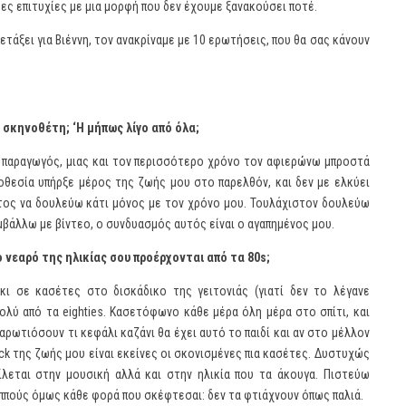
 νέες επιτυχίες με μια μορφή που δεν έχουμε ξανακούσει ποτέ.
ετάξει για Βιέννη, τον ανακρίναμε με 10 ερωτήσεις, που θα σας κάνουν
 σκηνοθέτη; ‘Η μήπως λίγο από όλα;
ς παραγωγός, μιας και τον περισσότερο χρόνο τον αφιερώνω μπροστά
οθεσία υπήρξε μέρος της ζωής μου στο παρελθόν, και δεν με ελκύει
άνετος να δουλεύω κάτι μόνος με τον χρόνο μου. Τουλάχιστον δουλεύω
υμβάλλω με βίντεο, ο συνδυασμός αυτός είναι ο αγαπημένος μου.
 νεαρό της ηλικίας σου προέρχονται από τα 80
s
;
ι σε κασέτες στο δισκάδικο της γειτονιάς (γιατί δεν το λέγανε
πολύ από τα eighties. Κασετόφωνο κάθε μέρα όλη μέρα στο σπίτι, και
αρωτιόσουν τι κεφάλι καζάνι θα έχει αυτό το παιδί και αν στο μέλλον
ack της ζωής μου είναι εκείνες οι σκονισμένες πια κασέτες. Δυστυχώς
ίλεται στην μουσική αλλά και στην ηλικία που τα άκουγα. Πιστεύω
αππούς όμως κάθε φορά που σκέφτεσαι: δεν τα φτιάχνουν όπως παλιά.