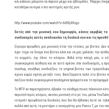
και κάποιες μπορούν να πάρουν μέχρι και εβδομάδες. Υπάρχει mega
καταλήγω να είμαι ο πιο αυστηρός κριτής μου.
http://www.youtube.com/watch?v=6i0IXj4Vxgo
Εκτός από την μουσική σου δημιουργία, κάνεις ακριβώς τα 
συνδυασμός αυτός αναδεικνύει τη δουλειά σου και τις προσθέ
Σίγουρα προωθείς μια μουσική όταν την ντύσεις με βίντεο. Δεν σ
έχει τύχει να δούμε ένα βίντεο κλιπ και να μας χαλάσει την αίσθ
το κομμάτι, όχι όλου το κόσμου. Απλά στην εποχή μας, ο κόσ
συγκεκριμένη αίσθηση και αν αυτό αρέσει σαν συνδυασμός, η π
mashup, συνήθως συνδυάζεις τα original βίντεο των τραγουδιώ
έχουν καμία σχέση μεταξύ τους. Βασιζόμαστε πολύ στο βίντεο πι
παίζουν πολύ συγκεκριμένα πουλημένα πράγματα και το πρόγραμμά 
Το MTV αν παρατηρήσατε, έβγαλε το σύνθημα music television κάτ
περισσότερος κόσμος, ακούει μουσική στο pc του, μέσω YouTube
ιντερνέτ προωθούνται δουλείες που δεν θα έβλεπες ποτέ σε τηλεο
πολλά από αυτά, τα μοντάρει ο συνεργάτης μου Panos T, με τον οπ