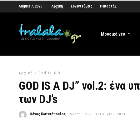
August 7, 2026
Αρχική
Συνεντεύξεις
Ρεπορτάζ
Μουσικά νέα
Αρχική
»
God Is A DJ
GOD IS A DJ” vol.2: ένα υ
των DJ’s
Θάνος Κωτσιόπουλος
Posted On 21 Οκτωβρίου, 2011