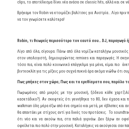
clips, το αποτέλεσμα δίνει νέα ανάσα σε classic hits, αλλά και σε
Βρήκαμε τον Robin να ετοιμάζει βαλίτσες για Αυστρία… Λίγο πριν π
να τον γνωρίσετε καλύτερα!
Robin
, τι θεωρείς περισσότερο τον εαυτό σου…
DJ
, παραγωγό ή
Λίγο από όλα, σίγουρα. Πάνω από όλα νομίζω καταλήγω μουσικό
στον υπολογιστή, δημιουργώντας remixes και παραγωγές. Η σκην
τόσο πια, είναι πολύ κοινωνικό επάγγελμα για μένα, είμαι πιο 
βιντεοκλίπ για τις μίξεις μου συχνά πυκνά άρα ακόμα νιώθω ότι σ
Πως μπήκες στον χώρο; Πως και τα ερεθίσματα σου, παρόλο το
Πωρωμένος από μικρός με την μουσική, ξόδευα κάθε χαρτζιλίκ
κασετάδικο?). Αν σκεφτείς ότι γεννήθηκα το 80, δεν έχασα και 
walkman όλη μέρα έξω από ένα σημείο και μετά, με έβλεπες και αν
θα απαντάει με στίχους αντί για δικές του προτάσεις. Το soundtr
ότι νέο και να ακούω πια, στα παλιά γυρνάω. Δεν ξέρω αν οφε
οφείλεται πιο πολύ στην μουσική. Καταλήγεις να ακούγεσαι σαν π