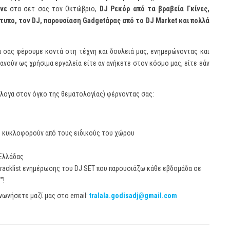
άνε
στα σετ σας τον Οκτώβριο,
DJ Ρεκόρ από τα βραβεία Γκίνες,
τυπο, τον DJ, παρουσίαση Gadgetάρας από το DJ Market και πολλά
α σας φέρουμε κοντά στη τέχνη και δουλειά μας, ενημερώνοντας και
ανούν ως χρήσιμα εργαλεία είτε αν ανήκετε στον κόσμο μας, είτε εάν
λογα στον όγκο της θεματολογίας) φέρνοντας σας:
ου κυκλοφορούν από τους ειδικούς του χώρου
 Ελλάδας
tracklist ενημέρωσης του DJ SET που παρουσιάζω κάθε εβδομάδα σε
”!
ινωνήσετε μαζί μας στο email:
tralala.godisadj@gmail.com