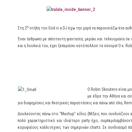
η
Στη 2
στήλη του God is a DJ έχω την χαρά να παρουσιάζω ένα αυθ
Έναν άνθρωπο με απίστευτη φαντασία, μεράκι και τελειομανία σε α
και η δουλειά του, έχει ξεπεράσει κατά πολλού τα σύνορα! Ο κ. Robin
O Robin Skouteris είναι 
με έδρα την Αθήνα και σύ
για διαφημίσεις και θεατρικές παραστάσεις και πάνω από όλα, Rem
Δουλεύοντας πάνω στο “Mashup” είδος (Μίξεις που συνδυάζουν απ
πολύ χαρακτηριστικό και ιδιαίτερο party ήχο, συμπεριλαμβάνον
κορυφαίους καλλιτέχνες των σημερινών charts. Σε συνδυασμό πάν