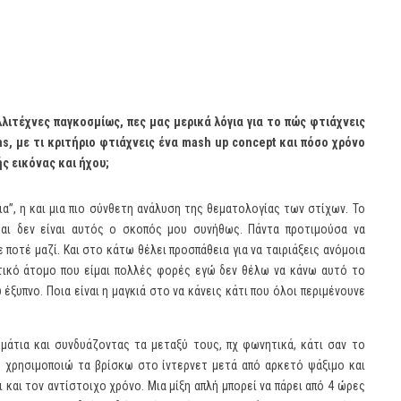
λλιτέχνες παγκοσμίως, πες μας μερικά λόγια για το πώς φτιάχνεις
ns
, με τι κριτήριο φτιάχνεις ένα
mash
up
concept
και πόσο χρόνο
ς εικόνας και ήχου;
ια”, η και μια πιο σύνθετη ανάλυση της θεματολογίας των στίχων. Το
αι δεν είναι αυτός ο σκοπός μου συνήθως. Πάντα προτιμούσα να
ποτέ μαζί. Και στο κάτω θέλει προσπάθεια για να ταιριάξεις ανόμοια
αστικό άτομο που είμαι πολλές φορές εγώ δεν θέλω να κάνω αυτό το
 έξυπνο. Ποια είναι η μαγκιά στο να κάνεις κάτι που όλοι περιμένουνε
μάτια και συνδυάζοντας τα μεταξύ τους, πχ φωνητικά, κάτι σαν το
ου χρησιμοποιώ τα βρίσκω στο ίντερνετ μετά από αρκετό ψάξιμο και
ι και τον αντίστοιχο χρόνο. Μια μίξη απλή μπορεί να πάρει από 4 ώρες