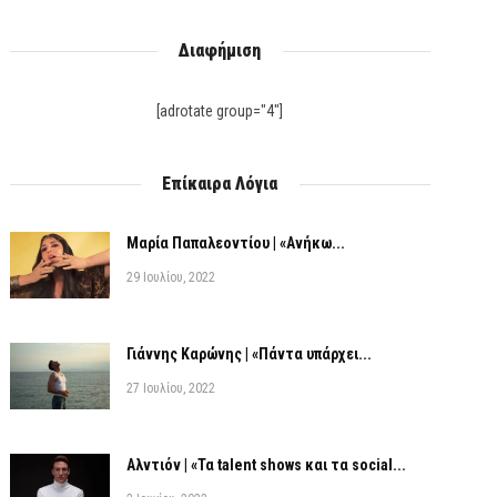
Διαφήμιση
[adrotate group="4"]
Επίκαιρα Λόγια
Μαρία Παπαλεοντίου | «Ανήκω...
29 Ιουλίου, 2022
Γιάννης Καρώνης | «Πάντα υπάρχει...
27 Ιουλίου, 2022
Αλντιόν | «Τα talent shows και τα social...