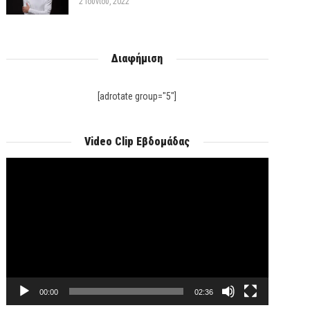
2 Ιουνίου, 2022
Διαφήμιση
[adrotate group="5"]
Video Clip Εβδομάδας
Πρόγραμμα
Αναπαραγωγής
Βίντεο
00:00
02:36