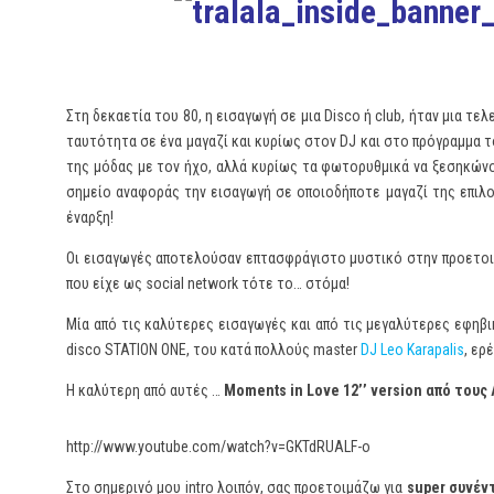
Στη δεκαετία του 80, η εισαγωγή σε μια Disco ή club, ήταν μια τε
ταυτότητα σε ένα μαγαζί και κυρίως στον DJ και στο πρόγραμμα 
της μόδας με τον ήχο, αλλά κυρίως τα φωτορυθμικά να ξεσηκώνο
σημείο αναφοράς την εισαγωγή σε οποιοδήποτε μαγαζί της επιλο
έναρξη!
Οι εισαγωγές αποτελούσαν επτασφράγιστο μυστικό στην προετοιμ
που είχε ως social network τότε το… στόμα!
Μία από τις καλύτερες εισαγωγές και από τις μεγαλύτερες εφηβ
disco STATION ONE, του κατά πολλούς master
DJ Leo Karapalis
, ερ
Η καλύτερη από αυτές …
Moments in Love 12’’ version από τους
http://www.youtube.com/watch?v=GKTdRUALF-o
Στο σημερινό μου intro λοιπόν, σας προετοιμάζω για
super συνέν