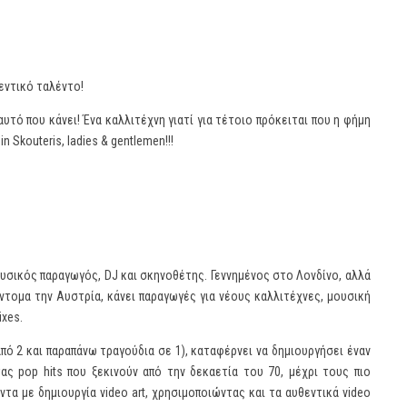
εντικό ταλέντο!
υτό που κάνει! Ένα καλλιτέχνη γιατί για τέτοιο πρόκειται που η φήμη
 Skouteris, ladies & gentlemen!!!
μουσικός παραγωγός, DJ και σκηνοθέτης. Γεννημένος στο Λονδίνο, αλλά
ντομα την Αυστρία, κάνει παραγωγές για νέους καλλιτέχνες, μουσική
ixes.
ό 2 και παραπάνω τραγούδια σε 1), καταφέρνει να δημιουργήσει έναν
τας pop hits που ξεκινούν από την δεκαετία του 70, μέχρι τους πιο
τα με δημιουργία video art, χρησιμοποιώντας και τα αυθεντικά video