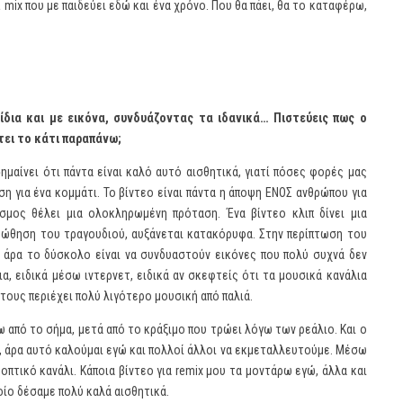
 mix που με παιδεύει εδώ και ένα χρόνο. Που θα πάει, θα το καταφέρω,
ίδια και με εικόνα, συνδυάζοντας τα ιδανικά… Πιστεύεις πως ο
τει το κάτι παραπάνω;
ημαίνει ότι πάντα είναι καλό αυτό αισθητικά, γιατί πόσες φορές μας
ηση για ένα κομμάτι. Το βίντεο είναι πάντα η άποψη ΕΝΟΣ ανθρώπου για
μος θέλει μια ολοκληρωμένη πρόταση. Ένα βίντεο κλιπ δίνει μια
ροώθηση του τραγουδιού, αυξάνεται κατακόρυφα. Στην περίπτωση του
ν άρα το δύσκολο είναι να συνδυαστούν εικόνες που πολύ συχνά δεν
α, ειδικά μέσω ιντερνετ, ειδικά αν σκεφτείς ότι τα μουσικά κανάλια
τους περιέχει πολύ λιγότερο μουσική από παλιά.
ω από το σήμα, μετά από το κράξιμο που τρώει λόγω των ρεάλιο. Και ο
, άρα αυτό καλούμαι εγώ και πολλοί άλλοι να εκμεταλλευτούμε. Μέσω
πτικό κανάλι. Κάποια βίντεο για remix μου τα μοντάρω εγώ, άλλα και
οίο δέσαμε πολύ καλά αισθητικά.