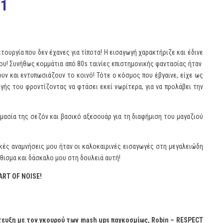
λετουργία που δεν έχανες για τίποτα! Η εισαγωγή χαρακτήριζε και έδινε
του! Συνήθως κομμάτια από 80s ταινίες επιστημονικής φαντασίας ήταν
υν και εντυπωσιάζουν το κοινό! Τότε ο κόσμος που έβγαινε, είχε ως
γής του φροντίζοντας να φτάσει εκεί νωρίτερα, για να προλάβει την
ασία της σεζόν και βασικό αξεσουάρ για τη διαφήμιση του μαγαζιού
ικές αναμνήσεις μου ήταν οι καλοκαιρινές εισαγωγές στη μεγαλειώδη
έθισμα και δάσκαλο μου στη δουλειά αυτή!
 ART OF NOISE!
τευξη με τον γκουρού των mash ups παγκοσμίως, Robin – RESPECT