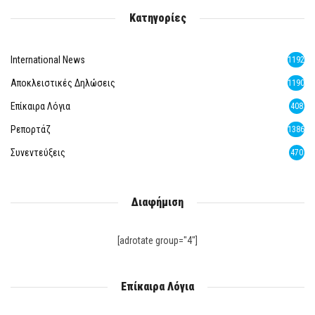
Κατηγορίες
International News
1192
Αποκλειστικές Δηλώσεις
1190
Επίκαιρα Λόγια
408
Ρεπορτάζ
1386
Συνεντεύξεις
470
Διαφήμιση
[adrotate group="4"]
Επίκαιρα Λόγια