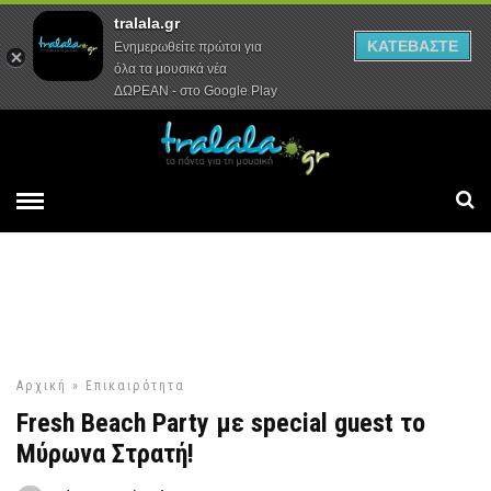
tralala.gr
Αρχική
Συνεντεύξεις
Ρεπορτάζ
ΚΑΤΕΒΑΣΤΕ
Ενημερωθείτε πρώτοι για
όλα τα μουσικά νέα
ΔΩΡΕΑΝ - στο Google Play
Αρχική
»
Επικαιρότητα
Fresh Beach Party με special guest το
Μύρωνα Στρατή!