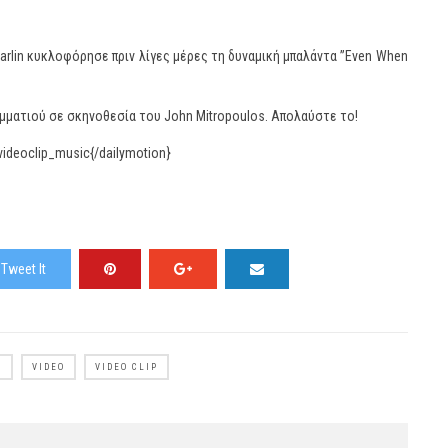
 Darlin κυκλοφόρησε πριν λίγες μέρες τη δυναμική μπαλάντα ”Even When
κομματιού σε σκηνοθεσία του John Mitropoulos. Απολαύστε το!
l-videoclip_music{/dailymotion}
Tweet It
N
VIDEO
VIDEO CLIP