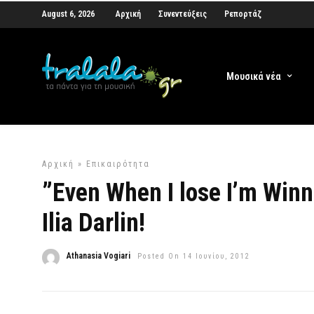
August 6, 2026
Αρχική
Συνεντεύξεις
Ρεπορτάζ
Μουσικά νέα
Αρχική
»
Επικαιρότητα
”Even When I lose I’m Winn
Ilia Darlin!
Athanasia Vogiari
Posted On 14 Ιουνίου, 2012