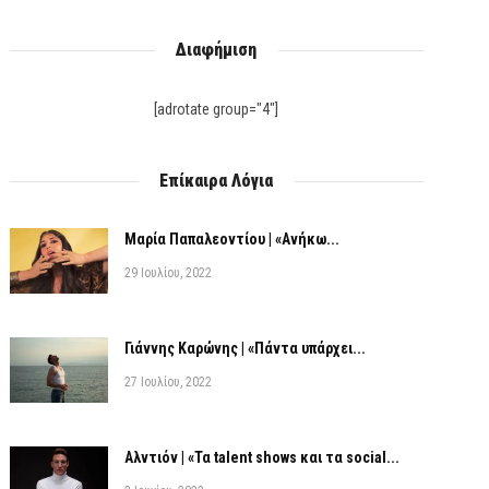
Διαφήμιση
[adrotate group="4"]
Επίκαιρα Λόγια
Μαρία Παπαλεοντίου | «Ανήκω...
29 Ιουλίου, 2022
Γιάννης Καρώνης | «Πάντα υπάρχει...
27 Ιουλίου, 2022
Αλντιόν | «Τα talent shows και τα social...