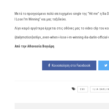
Μετά το προηγούμενο πολύ επιτυχημένο single της ”Hit me” η Ilia
I Lose I’m Winning” και μας ταξιδεύει.
Λίγο καιρό αργότερα έρχεται στις οθόνες μας το video clip του 
{dailymotion}xri6yv_even-when-i-lose-i-m-winning-ilia-darlin-officia
Από την Αθανασία Βογιάρη
Κοινοποίηση στο Facebook
EMI
ILIA DARLI