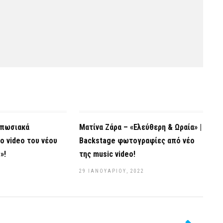
υπωσιακά
Ματίνα Ζάρα – «Ελεύθερη & Ωραία» |
ο video του νέου
Backstage φωτογραφίες από νέο
»!
της music video!
29 ΙΑΝΟΥΑΡΊΟΥ, 2022