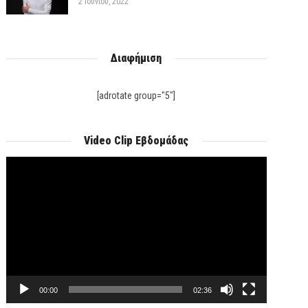
2 Ιουνίου, 2022
Διαφήμιση
[adrotate group="5"]
Video Clip Εβδομάδας
Πρόγραμμα
Αναπαραγωγής
Βίντεο
00:00
02:36