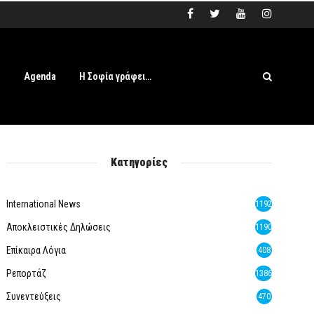
s
Agenda
Η Σοφία γράφει…
Κατηγορίες
International News
1192
Αποκλειστικές Δηλώσεις
1190
Επίκαιρα Λόγια
408
Ρεπορτάζ
1386
Συνεντεύξεις
470