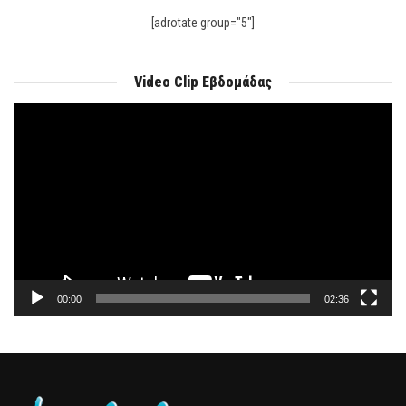
[adrotate group="5"]
Video Clip Εβδομάδας
Πρόγραμμα
Αναπαραγωγής
Βίντεο
00:00
02:36