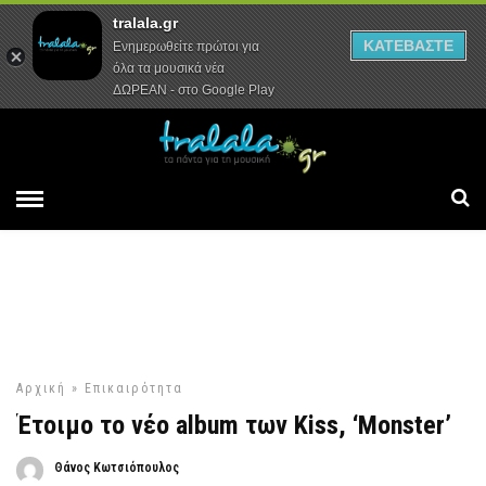
tralala.gr
Αρχική
Συνεντεύξεις
Ρεπορτάζ
ΚΑΤΕΒΑΣΤΕ
Ενημερωθείτε πρώτοι για
όλα τα μουσικά νέα
ΔΩΡΕΑΝ - στο Google Play
Αρχική
»
Επικαιρότητα
Έτοιμο το νέο album των Kiss, ‘Monster’
Θάνος Κωτσιόπουλος