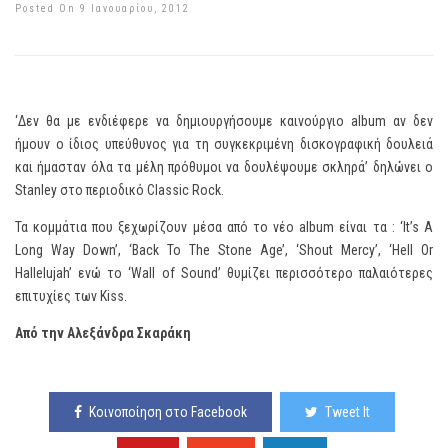
Posted On 9 Ιανουαρίου, 2012
‘Δεν θα με ενδιέφερε να δημιουργήσουμε καινούργιο album αν δεν
ήμουν ο ίδιος υπεύθυνος για τη συγκεκριμένη δισκογραφική δουλειά
και ήμασταν όλα τα μέλη πρόθυμοι να δουλέψουμε σκληρά’ δηλώνει ο
Stanley στο περιοδικό Classic Rock.
Τα κομμάτια που ξεχωρίζουν μέσα από το νέο album είναι τα : ‘It’s A
Long Way Down’, ‘Back To The Stone Age’, ‘Shout Mercy’, ‘Hell Or
Hallelujah’ ενώ το ‘Wall of Sound’ θυμίζει περισσότερο παλαιότερες
επιτυχίες των Kiss.
Από την Αλεξάνδρα Σκαράκη
Κοινοποίηση στο Facebook
Tweet It