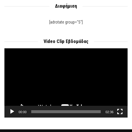
Διαφήμιση
[adrotate group="5"]
Video Clip Εβδομάδας
Πρόγραμμα
Αναπαραγωγής
Βίντεο
00:00
02:36