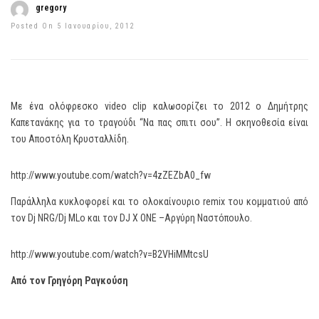
gregory
Posted On 5 Ιανουαρίου, 2012
Με ένα ολόφρεσκο video clip καλωσορίζει το 2012 ο Δημήτρης
Καπετανάκης για το τραγούδι “Να πας σπιτι σου”. Η σκηνοθεσία είναι
του Αποστόλη Κρυσταλλίδη.
http://www.youtube.com/watch?v=4zZEZbA0_fw
Παράλληλα κυκλοφορεί και το ολοκαίνουριο remix του κομματιού από
τον Dj NRG/Dj MLo και τον DJ X ONE –Αργύρη Ναστόπουλο.
http://www.youtube.com/watch?v=B2VHiMMtcsU
Από τον Γρηγόρη Ραγκούση