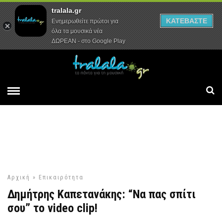
tralala.gr
Αρχική
Συνεντεύξεις
Ρεπορτάζ
ΚΑΤΕΒΑΣΤΕ
Ενημερωθείτε πρώτοι για
όλα τα μουσικά νέα
ΔΩΡΕΑΝ - στο Google Play
Αρχική
»
Επικαιρότητα
Δημήτρης Καπετανάκης: “Να πας σπίτι
σου” το video clip!