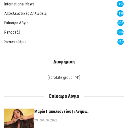
International News
1192
Αποκλειστικές Δηλώσεις
1190
Επίκαιρα Λόγια
408
Ρεπορτάζ
1386
Συνεντεύξεις
470
Διαφήμιση
[adrotate group="4"]
Επίκαιρα Λόγια
Μαρία Παπαλεοντίου | «Ανήκω...
29 Ιουλίου, 2022