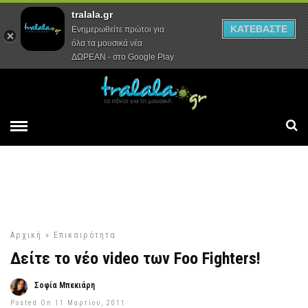
tralala.gr
Αρχική
Συνεντεύξεις
Ρεπορτάζ
ΚΑΤΕΒΑΣΤΕ
Ενημερωθείτε πρώτοι για
όλα τα μουσικά νέα
ΔΩΡΕΑΝ - στο Google Play
Αρχική
»
Επικαιρότητα
Δείτε το νέο video των Foo Fighters!
Σοφία Μπεκιάρη
Posted On 11 Μαρτίου, 2011