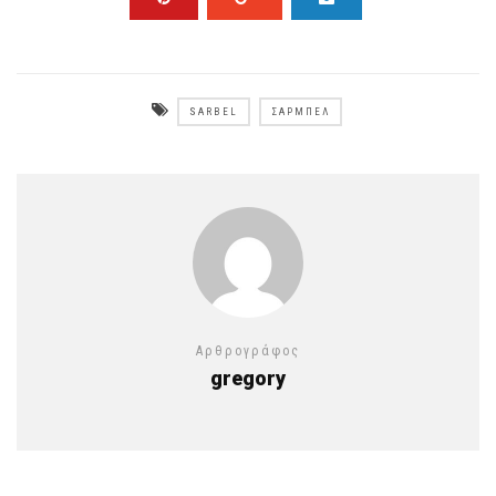
SARBEL
ΣΑΡΜΠΈΛ
Αρθρογράφος
gregory