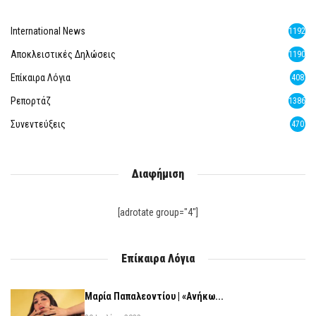
International News
1192
Αποκλειστικές Δηλώσεις
1190
Επίκαιρα Λόγια
408
Ρεπορτάζ
1386
Συνεντεύξεις
470
Διαφήμιση
[adrotate group="4"]
Επίκαιρα Λόγια
Μαρία Παπαλεοντίου | «Ανήκω...