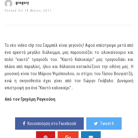
gregory
Posted On 18 Μαΐου, 2011
Το νέο video clip του Σαρμπέλ είναι γεγονός! Αφού επέστρεψε μετά από
ένα αρκετά μεγάλο διάλειμμα, μας παρουσιάζει το ολοκαίνουριο και
πολύ “καυτό” τραγούδι του. “Καυτό Καλοκαίρι” μας τραγουδάει και
πλάνα από παραλίες, ήλιο και θάλασσα κατακλύζουν την οθόνη μας. Η
μουσική είναι του Μάριου Ψιμόπουλου, οι στίχοι του Τάσου Βουγιατζή,
ενώ η σκηνοθεσία έχει γίνει από τον Γιώργο Γκάβαλο. Δυναμική
επιστροφή για ένα “Καυτό καλοκαίρι”…
Από τον Γρηγόρη Ραγκούση
Κοινοποίηση στο Facebook
Tweet It