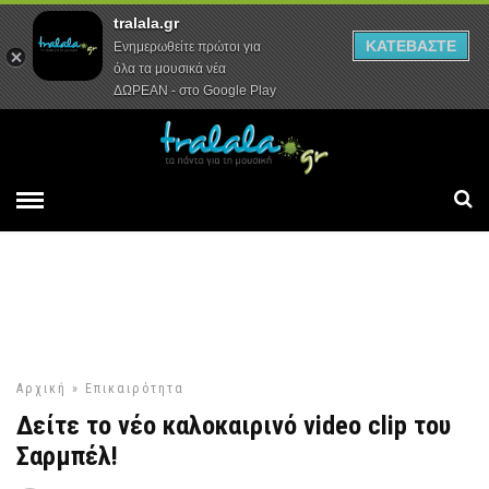
tralala.gr
Αρχική
Συνεντεύξεις
Ρεπορτάζ
ΚΑΤΕΒΑΣΤΕ
Ενημερωθείτε πρώτοι για
όλα τα μουσικά νέα
ΔΩΡΕΑΝ - στο Google Play
Αρχική
»
Επικαιρότητα
Δείτε το νέο καλοκαιρινό video clip του
Σαρμπέλ!