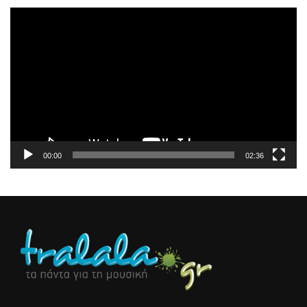
Πρόγραμμα
Αναπαραγωγής
Βίντεο
00:00
02:36