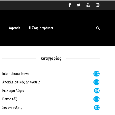
s
Agenda
Η Σοφία γράφει…
Κατηγορίες
International News
1192
Αποκλειστικές Δηλώσεις
1190
Επίκαιρα Λόγια
408
Ρεπορτάζ
1386
Συνεντεύξεις
470