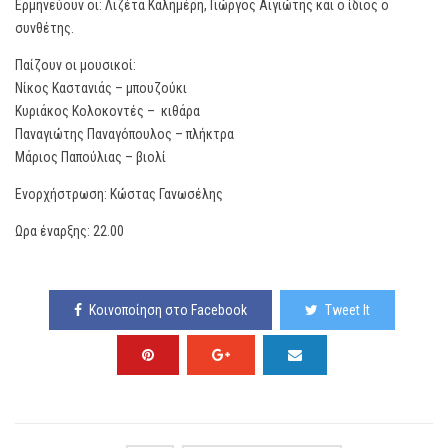
Ερμηνεύουν οι: Λιζέτα Καλημέρη, Γιώργος Αιγιώτης και ο ίδιος ο
συνθέτης.
Παίζουν οι μουσικοί:
Νίκος Καστανιάς – μπουζούκι
Κυριάκος Κολοκοντές – κιθάρα
Παναγιώτης Παναγόπουλος – πλήκτρα
Μάριος Παπούλιας – βιολί
Ενορχήστρωση: Κώστας Γανωσέλης
Ωρα έναρξης: 22.00
Κοινοποίηση στο Facebook
Tweet It