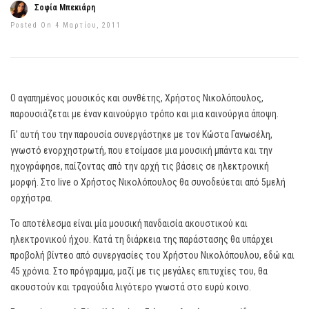
Σοφία Μπεκιάρη
Posted On 4 Μαρτίου, 2011
Ο αγαπημένος μουσικός και συνθέτης, Χρήστος Νικολόπουλος,
παρουσιάζεται με έναν καινούργιο τρόπο και μια καινούργια άποψη.
Γι’ αυτή του την παρουσία συνεργάστηκε με τον Κώστα Γανωσέλη,
γνωστό ενορχηστρωτή, που ετοίμασε μια μουσική μπάντα και την
ηχογράφησε, παίζοντας από την αρχή τις βάσεις σε ηλεκτρονική
μορφή. Στο live ο Χρήστος Νικολόπουλος θα συνοδεύεται από 5μελή
ορχήστρα.
Το αποτέλεσμα είναι μία μουσική πανδαισία ακουστικού και
ηλεκτρονικού ήχου. Κατά τη διάρκεια της παράστασης θα υπάρχει
προβολή βίντεο από συνεργασίες του Χρήστου Νικολόπουλου, εδώ και
45 χρόνια. Στο πρόγραμμα, μαζί με τις μεγάλες επιτυχίες του, θα
ακουστούν και τραγούδια λιγότερο γνωστά στο ευρύ κοινο.