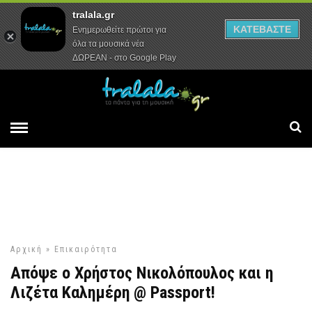
tralala.gr
Αρχική
Συνεντεύξεις
Ρεπορτάζ
ΚΑΤΕΒΑΣΤΕ
Ενημερωθείτε πρώτοι για
όλα τα μουσικά νέα
ΔΩΡΕΑΝ - στο Google Play
Αρχική
»
Επικαιρότητα
Απόψε ο Χρήστος Νικολόπουλος και η
Λιζέτα Καλημέρη @ Passport!