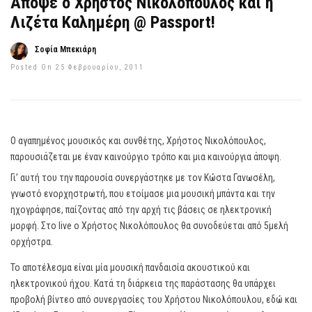
Απόψε ο Χρήστος Νικολόπουλος και η
Λιζέτα Καλημέρη @ Passport!
Σοφία Μπεκιάρη
Posted On 25 Φεβρουαρίου, 2011
Ο αγαπημένος μουσικός και συνθέτης, Χρήστος Νικολόπουλος,
παρουσιάζεται με έναν καινούργιο τρόπο και μια καινούργια άποψη.
Γι’ αυτή του την παρουσία συνεργάστηκε με τον Κώστα Γανωσέλη,
γνωστό ενορχηστρωτή, που ετοίμασε μια μουσική μπάντα και την
ηχογράφησε, παίζοντας από την αρχή τις βάσεις σε ηλεκτρονική
μορφή. Στο live ο Χρήστος Νικολόπουλος θα συνοδεύεται από 5μελή
ορχήστρα.
Το αποτέλεσμα είναι μία μουσική πανδαισία ακουστικού και
ηλεκτρονικού ήχου. Κατά τη διάρκεια της παράστασης θα υπάρχει
προβολή βίντεο από συνεργασίες του Χρήστου Νικολόπουλου, εδώ και