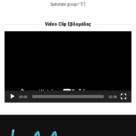
[adrotate group="5"]
Video Clip Εβδομάδας
Πρόγραμμα
Αναπαραγωγής
Βίντεο
00:00
02:36