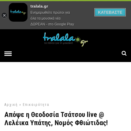
tralala.gr
Αρχική
Συνεντεύξεις
Ρεπορτάζ
ΚΑΤΕΒΑΣΤΕ
Ενημερωθείτε πρώτοι για
όλα τα μουσικά νέα
ΔΩΡΕΑΝ - στο Google Play
Αρχική
»
Επικαιρότητα
Απόψε η Θεοδοσία Τσάτσου live @
Λελέικα Υπάτης, Νομός Φθιώτιδας!