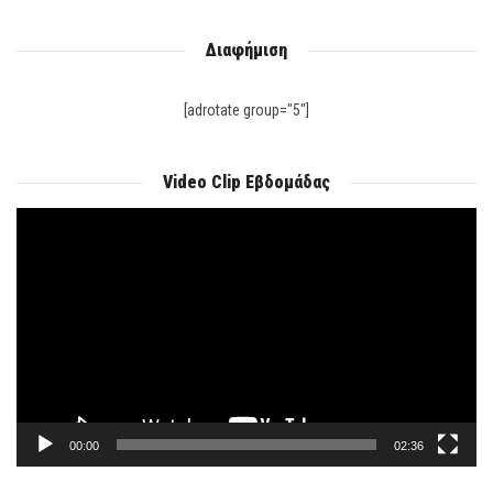
Διαφήμιση
[adrotate group="5"]
Video Clip Εβδομάδας
Πρόγραμμα
Αναπαραγωγής
Βίντεο
00:00
02:36