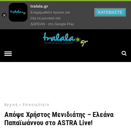
tralala.gr
Αρχική
Συνεντεύξεις
Ρεπορτάζ
ΚΑΤΕΒΑΣΤΕ
Ενημερωθείτε πρώτοι για
όλα τα μουσικά νέα
ΔΩΡΕΑΝ - στο Google Play
Αρχική
»
Επικαιρότητα
Απόψε Χρήστος Μενιδιάτης – Ελεάνα
Παπαϊωάννου στο ASTRA Live!