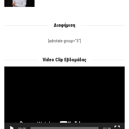
Διαφήμιση
[adrotate group="5"]
Video Clip Εβδομάδας
Πρόγραμμα
Αναπαραγωγής
Βίντεο
00:00
02:36