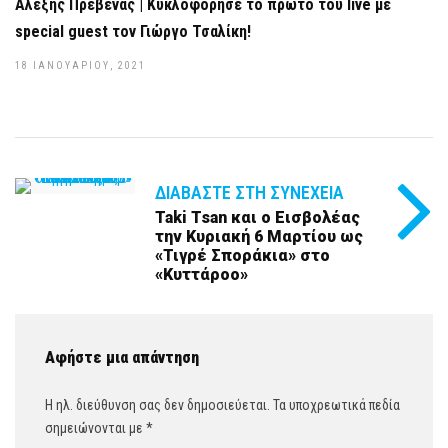
Αλέξης Πρεβενάς | Kυκλοφόρησε το πρώτο του live με
special guest τον Γιώργο Τσαλίκη!
18 ΙΑΝΟΥΑΡΊΟΥ, 2021
ΔΙΑΒΆΣΤΕ ΣΤΗ ΣΥΝΈΧΕΙΑ
Taki Tsan και ο Εισβολέας
την Κυριακή 6 Μαρτίου ως
«Τιγρέ Σποράκια» στο
«Κυττάροο»
Αφήστε μια απάντηση
Η ηλ. διεύθυνση σας δεν δημοσιεύεται.
Τα υποχρεωτικά πεδία
σημειώνονται με
*