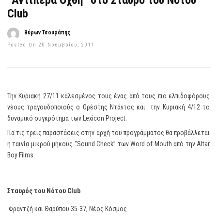
“Αντίπερα Όχθη” στο Σταυρό του Νότου
Club
Βύρων Τσουράπης
Posted On 20 Νοεμβρίου, 2011
Την Κυριακή 27/11 καλεσμένος τους ένας από τους πιο ελπιδοφόρους
νέους τραγουδοποιούς ο Ορέστης Ντάντος και την Κυριακή 4/12 το
δυναμικό συγκρότημα των Lexicon Project.
Για τις τρεις παραστάσεις στην αρχή του προγράμματος θα προβάλλεται
η ταινία μικρού μήκους “Sound Check” των Word of Mouth από την Altar
Boy Films.
Σταυρός του Νότου Club
Φραντζή και Θαρύπου 35-37, Νέος Κόσμος