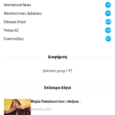
International News
1192
Αποκλειστικές Δηλώσεις
1190
Επίκαιρα Λόγια
408
Ρεπορτάζ
1386
Συνεντεύξεις
470
Διαφήμιση
[adrotate group="4"]
Επίκαιρα Λόγια
Μαρία Παπαλεοντίου | «Ανήκω...
29 Ιουλίου, 2022