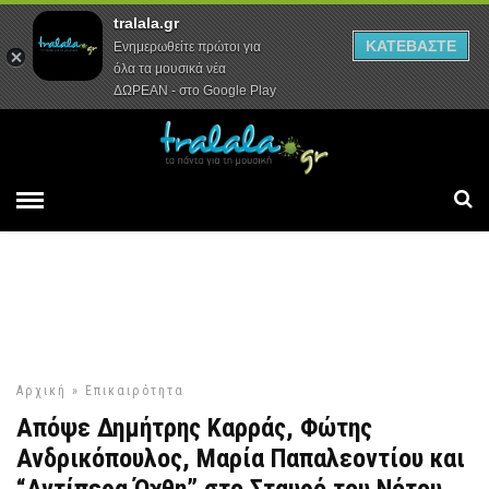
tralala.gr
Αρχική
Συνεντεύξεις
Ρεπορτάζ
ΚΑΤΕΒΑΣΤΕ
Ενημερωθείτε πρώτοι για
όλα τα μουσικά νέα
ΔΩΡΕΑΝ - στο Google Play
Αρχική
»
Επικαιρότητα
Απόψε Δημήτρης Καρράς, Φώτης
Ανδρικόπουλος, Μαρία Παπαλεοντίου και