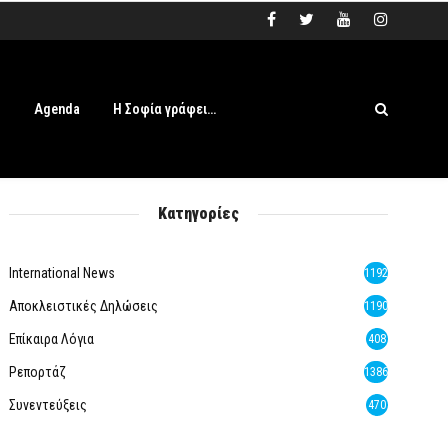
s
Agenda
Η Σοφία γράφει…
Κατηγορίες
International News
1192
Αποκλειστικές Δηλώσεις
1190
Επίκαιρα Λόγια
408
Ρεπορτάζ
1386
Συνεντεύξεις
470