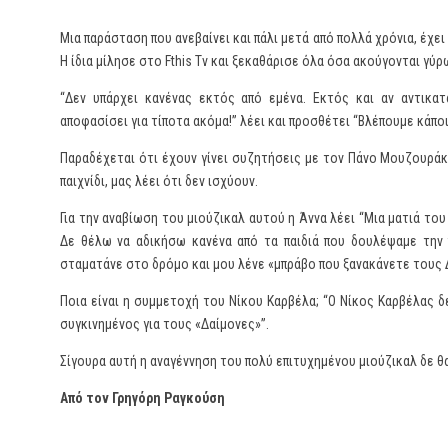
Μια παράσταση που ανεβαίνει και πάλι μετά από πολλά χρόνια, έχε
Η ίδια μίλησε στο Fthis Tv και ξεκαθάρισε όλα όσα ακούγονται γύ
“Δεν υπάρχει κανένας εκτός από εμένα. Εκτός και αν αντικα
αποφασίσει για τίποτα ακόμα!” λέει και προσθέτει “Βλέπουμε κάπο
Παραδέχεται ότι έχουν γίνει συζητήσεις με τον Πάνο Μουζουράκ
παιχνίδι, μας λέει ότι δεν ισχύουν.
Για την αναβίωση του μιούζικαλ αυτού η Άννα λέει “Μια ματιά το
Δε θέλω να αδικήσω κανένα από τα παιδιά που δουλέψαμε την 
σταματάνε στο δρόμο και μου λένε «μπράβο που ξανακάνετε τους 
Ποια είναι η συμμετοχή του Νίκου Καρβέλα; “Ο Νίκος Καρβέλας δ
συγκινημένος για τους «Δαίμονες»”.
Σίγουρα αυτή η αναγέννηση του πολύ επιτυχημένου μιούζικαλ δε θ
Από τον Γρηγόρη Ραγκούση