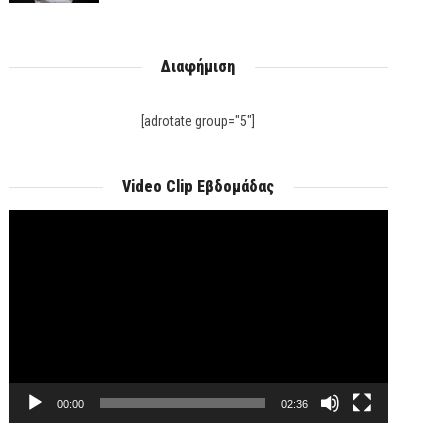
Διαφήμιση
[adrotate group="5"]
Video Clip Εβδομάδας
Πρόγραμμα
Αναπαραγωγής
Βίντεο
00:00
02:36