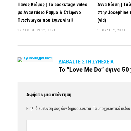
Πάνος Κιάμος | Το backstage video
Άννα Βίσση | Τα 
με Αναστάσιο Ράμμο & Στέφανο
στην Josephine κ
Πιτσίνιαγκα που έγινε viral!
(vid)
17 ΔΕΚΕΜΒΡΊΟΥ, 2021
1 ΙΟΥΛΊΟΥ, 2021
ΔΙΑΒΆΣΤΕ ΣΤΗ ΣΥΝΈΧΕΙΑ
To “Love Me Do” έγινε 50
Αφήστε μια απάντηση
Η ηλ. διεύθυνση σας δεν δημοσιεύεται.
Τα υποχρεωτικά πεδία