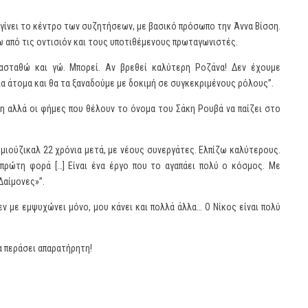
ι γίνει το κέντρο των συζητήσεων, με βασικό πρόσωπο την Άννα Βίσση.
ρω από τις οντισιόν και τους υποτιθέμενους πρωταγωνιστές.
τασταθώ και γώ. Μπορεί. Αν βρεθεί καλύτερη Ροζάνα! Δεν έχουμε
ια άτομα και θα τα ξαναδούμε με δοκιμή σε συγκεκριμένους ρόλους”.
η αλλά οι φήμες που θέλουν το όνομα του Σάκη Ρουβά να παίζει στο
υ μιούζικαλ 22 χρόνια μετά, με νέους συνεργάτες. Ελπίζω καλύτερους.
πρώτη φορά […] Είναι ένα έργο που το αγαπάει πολύ ο κόσμος. Με
Δαίμονες»”.
εν με εμψυχώνει μόνο, μου κάνει και πολλά άλλα… Ο Νίκος είναι πολύ
α περάσει απαρατήρητη!