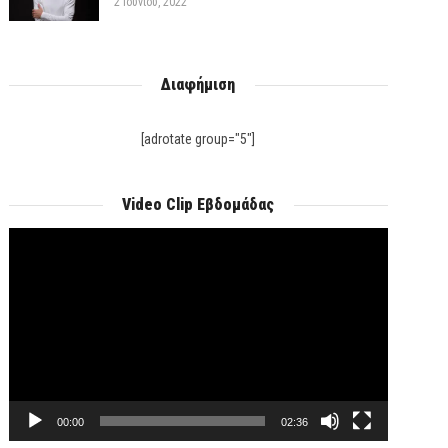
2 Ιουνίου, 2022
Διαφήμιση
[adrotate group="5"]
Video Clip Εβδομάδας
Πρόγραμμα
Αναπαραγωγής
Βίντεο
00:00
02:36