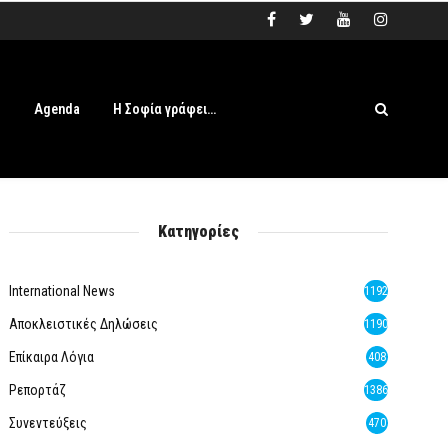
s
Agenda
Η Σοφία γράφει…
Κατηγορίες
International News
1192
Αποκλειστικές Δηλώσεις
1190
Επίκαιρα Λόγια
408
Ρεπορτάζ
1386
Συνεντεύξεις
470