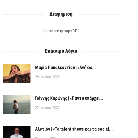
Διαφήμιση
[adrotate group="4"]
Επίκαιρα Λόγια
Μαρία Παπαλεοντίου | «Ανήκω...
29 Ιουλίου, 2022
Γιάννης Καρώνης | «Πάντα υπάρχει...
27 Ιουλίου, 2022
Αλντιόν | «Τα talent shows και τα social...