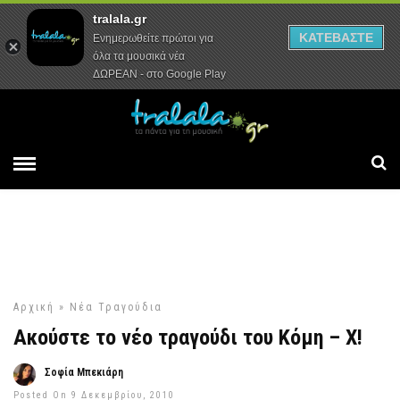
tralala.gr
Αρχική
Συνεντεύξεις
Ρεπορτάζ
ΚΑΤΕΒΑΣΤΕ
Ενημερωθείτε πρώτοι για
όλα τα μουσικά νέα
ΔΩΡΕΑΝ - στο Google Play
Αρχική
»
Νέα Τραγούδια
Ακούστε το νέο τραγούδι του Κόμη – Χ!
Σοφία Μπεκιάρη
Posted On 9 Δεκεμβρίου, 2010