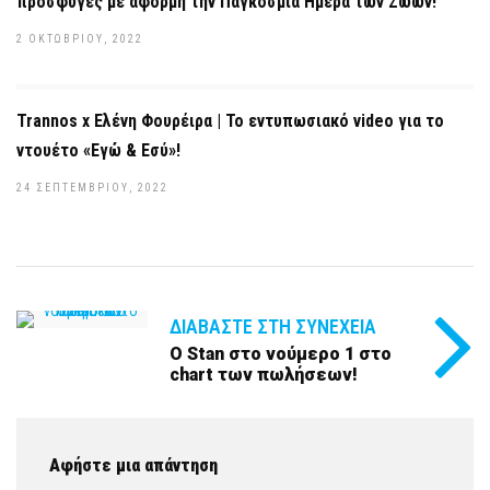
πρόσφυγες με αφορμή την Παγκόσμια Ημέρα των Ζώων!
2 ΟΚΤΩΒΡΊΟΥ, 2022
Trannos x Ελένη Φουρέιρα | Το εντυπωσιακό video για το
ντουέτο «Εγώ & Εσύ»!
24 ΣΕΠΤΕΜΒΡΊΟΥ, 2022
ΔΙΑΒΆΣΤΕ ΣΤΗ ΣΥΝΈΧΕΙΑ
Ο Stan στο νούμερο 1 στο
chart των πωλήσεων!
Αφήστε μια απάντηση