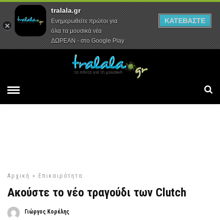
tralala.gr
Αρχική
Συνεντεύξεις
Ρεπορτάζ
ΚΑΤΕΒΑΣΤΕ
Ενημερωθείτε πρώτοι για
όλα τα μουσικά νέα
ΔΩΡΕΑΝ - στο Google Play
Αρχική
»
Επικαιρότητα
Ακούστε το νέο τραγούδι των Clutch
Γιώργος Κορέλης