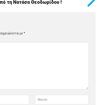
πό τη Νατάσα Θεοδωρίδου !
 σημειώνονται με
*