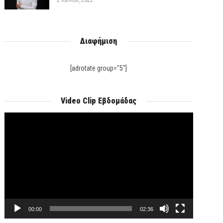
2 Ιουνίου, 2022
Διαφήμιση
[adrotate group="5"]
Video Clip Εβδομάδας
Πρόγραμμα
Αναπαραγωγής
Βίντεο
00:00
02:36