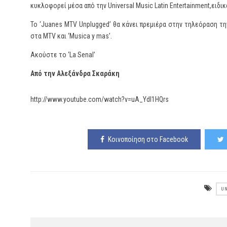
κυκλοφορεί μέσα από την Universal Music Latin Entertainment,ειδι
To ‘Juanes MTV Unplugged’ θα κάνει πρεμιέρα στην τηλεόραση τη
στα MTV και ‘Musica y mas’.
Ακούστε το ‘La Senal’
Από την Αλεξάνδρα Σκαράκη
http://www.youtube.com/watch?v=uA_Ydl1HQrs
Κοινοποίηση στο Facebook
U