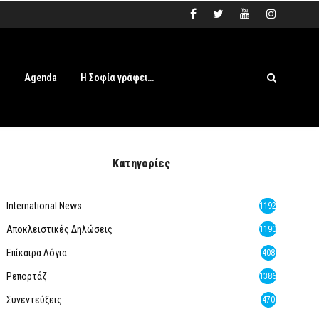
s
Agenda
Η Σοφία γράφει…
Κατηγορίες
International News
1192
Αποκλειστικές Δηλώσεις
1190
Επίκαιρα Λόγια
408
Ρεπορτάζ
1386
Συνεντεύξεις
470