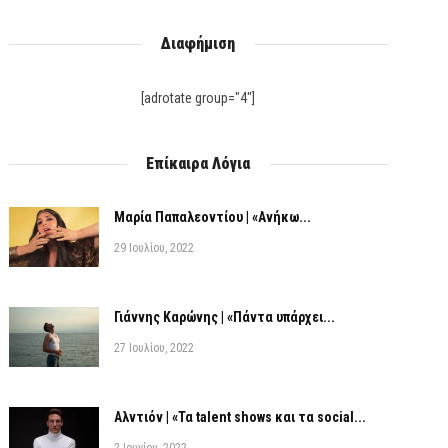
Διαφήμιση
[adrotate group="4"]
Επίκαιρα Λόγια
Μαρία Παπαλεοντίου | «Ανήκω...
29 Ιουλίου, 2022
Γιάννης Καρώνης | «Πάντα υπάρχει...
27 Ιουλίου, 2022
Αλντιόν | «Τα talent shows και τα social...