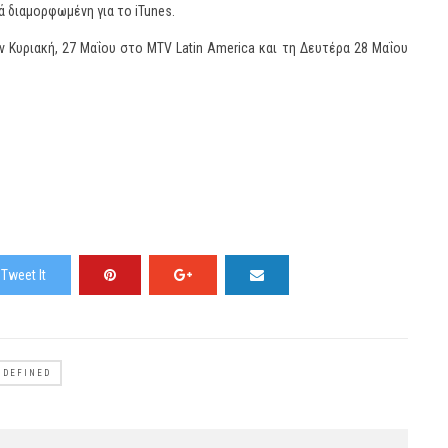
κά διαμορφωμένη για το iTunes.
ν Κυριακή, 27 Μαΐου στο MTV Latin America και τη Δευτέρα 28 Μαΐου
Tweet It
NDEFINED