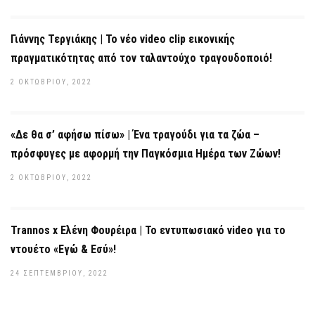
Γιάννης Τεργιάκης | Το νέο video clip εικονικής
πραγματικότητας από τον ταλαντούχο τραγουδοποιό!
2 ΟΚΤΩΒΡΊΟΥ, 2022
«Δε θα σ’ αφήσω πίσω» | Ένα τραγούδι για τα ζώα –
πρόσφυγες με αφορμή την Παγκόσμια Ημέρα των Ζώων!
2 ΟΚΤΩΒΡΊΟΥ, 2022
Trannos x Ελένη Φουρέιρα | Το εντυπωσιακό video για το
ντουέτο «Εγώ & Εσύ»!
24 ΣΕΠΤΕΜΒΡΊΟΥ, 2022