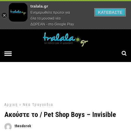
tralala.gr
Αρχική
Συνεντεύξεις
Ρεπορτάζ
ΚΑΤΕΒΑΣΤΕ
Ενημερωθείτε πρώτοι για
όλα τα μουσικά νέα
ΔΩΡΕΑΝ - στο Google Play
Αρχική
»
Νέα Τραγούδια
Ακούστε το / Pet Shop Boys – Invisible
theodorek