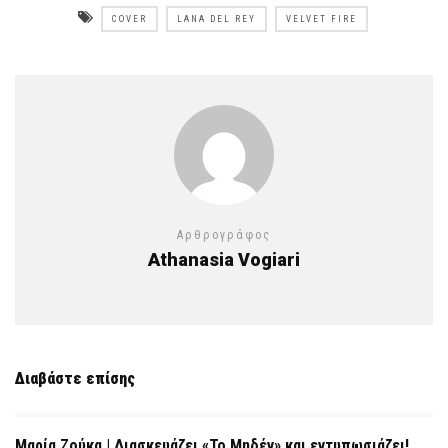
COVER
LANA DEL REY
VELVET FIRE
Αρθρογράφος
Athanasia Vogiari
Διαβάστε επίσης
Μαρία Ζούκα | Διασκευάζει «Το Μηδέν» και εντυπωσιάζει!