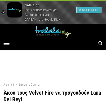
tralala.gr
Αρχική
Συνεντεύξεις
Ρεπορτάζ
ΚΑΤΕΒΑΣΤΕ
Ενημερωθείτε πρώτοι για
όλα τα μουσικά νέα
ΔΩΡΕΑΝ - στο Google Play
Αρχική
»
Επικαιρότητα
Άκου τους Velvet Fire να τραγουδούν Lana
Del Rey!