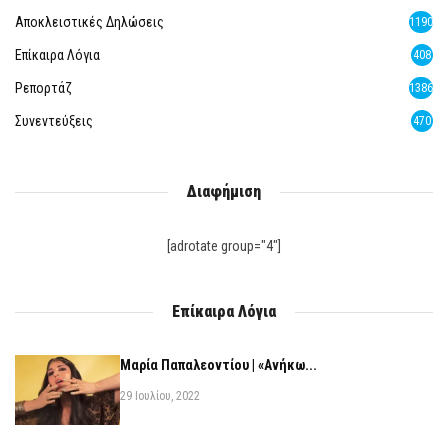
Αποκλειστικές Δηλώσεις
1190
Επίκαιρα Λόγια
408
Ρεπορτάζ
1386
Συνεντεύξεις
470
Διαφήμιση
[adrotate group="4"]
Επίκαιρα Λόγια
Μαρία Παπαλεοντίου | «Ανήκω...
29 Ιουλίου, 2022