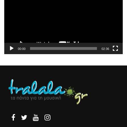
Βίντεο
00:00
02:36