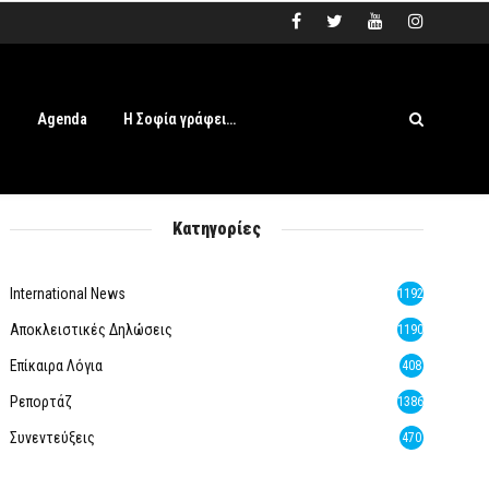
s
Agenda
Η Σοφία γράφει…
Κατηγορίες
International News
1192
Αποκλειστικές Δηλώσεις
1190
Επίκαιρα Λόγια
408
Ρεπορτάζ
1386
Συνεντεύξεις
470