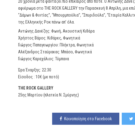
20 χρόνια μετά φαντάζει πιο επίκαιρος από ποτέ. Ο Αντώνης Δανέ
αφιέρωμα στο THE ROCK GALLERY την Παρασκευή 8 Απρίλη, μια επι
“Δάμων & Φιντίας”, “Μπουρμπούλια”, “Σπυριδούλα”, “Εταιρία Καλλ
της Ελληνικής Ροκ πάνω απ’ όλα.
Αντώνης Δανέζης: Φωνή, Ακουστική Κιθάρα
Χρήστος Βάρος: Κιθάρες, Φωνητικά
Γιώργος Παπαγεωργίου: Πλήκτρα, Φωνητικά
Αλέξανδρος Σταύρακας: Μπάσο, Φωνητικά
Γιώργος Καραχάλιος: Τύμπανα
Ώρα Έναρξης: 22:30
Είσοδος : 10€ (με ποτό)
THE ROCK GALLERY
25ης Μαρτίου (πλατεία Ν. Σμύρνης)
Κοινοποίηση στο Facebook