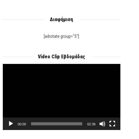
Διαφήμιση
[adrotate group="5"]
Video Clip Εβδομάδας
Πρόγραμμα
Αναπαραγωγής
Βίντεο
00:00
02:36