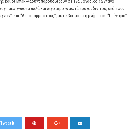
ζης και οι Μπακ-Ράουντ παρουσιάζουν σε ένα μοναδικό ζωντανό
λογή από γνωστά αλλά και λιγότερο γνωστά τραγούδια του, από τους
ιτεχνών” και “Απροσάρμοστους”, με σεβασμό στη μνήμη του “Πρίγκηπα”
Tweet It