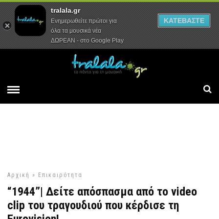
tralala.gr
Αρχική
Συνεντεύξεις
Ρεπορτάζ
ΚΑΤΕΒΑΣΤΕ
Ενημερωθείτε πρώτοι για
όλα τα μουσικά νέα
ΔΩΡΕΑΝ - στο Google Play
Αρχική
»
Επικαιρότητα
“1944”| Δείτε απόσπασμα από το video
clip του τραγουδιού που κέρδισε τη