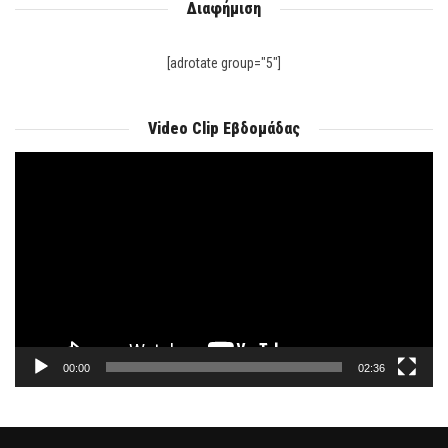
Διαφήμιση
[adrotate group="5"]
Video Clip Εβδομάδας
Πρόγραμμα
Αναπαραγωγής
Βίντεο
00:00
02:36