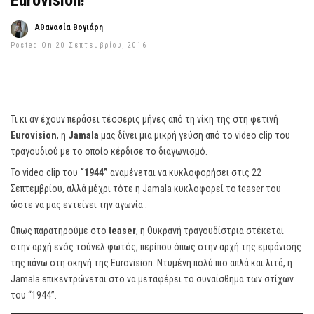
Eurovision!
Αθανασία Βογιάρη
Posted On 20 Σεπτεμβρίου, 2016
Τι κι αν έχουν περάσει τέσσερις μήνες από τη νίκη της στη φετινή
Eurovision
, η
Jamala
μας δίνει μια μικρή γεύση από το video clip του
τραγουδιού με το οποίο κέρδισε το διαγωνισμό.
Το video clip του
“1944”
αναμένεται να κυκλοφορήσει στις 22
Σεπτεμβρίου, αλλά μέχρι τότε η Jamala κυκλοφορεί το teaser του
ώστε να μας εντείνει την αγωνία .
Όπως παρατηρούμε στο
teaser
, η Ουκρανή τραγουδίστρια στέκεται
στην αρχή ενός τούνελ φωτός, περίπου όπως στην αρχή της εμφάνισής
της πάνω στη σκηνή της Eurovision. Ντυμένη πολύ πιο απλά και λιτά, η
Jamala επικεντρώνεται στο να μεταφέρει το συναίσθημα των στίχων
του “1944”.