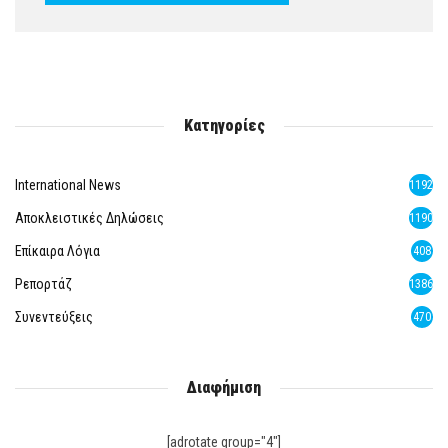
Κατηγορίες
International News
1192
Αποκλειστικές Δηλώσεις
1190
Επίκαιρα Λόγια
408
Ρεπορτάζ
1386
Συνεντεύξεις
470
Διαφήμιση
[adrotate group="4"]