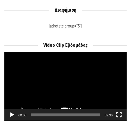
Διαφήμιση
[adrotate group="5"]
Video Clip Εβδομάδας
Πρόγραμμα
Αναπαραγωγής
Βίντεο
00:00
02:36