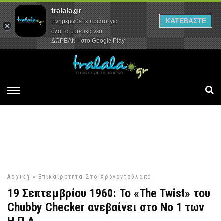
tralala.gr
Αρχική
Συνεντεύξεις
Ρεπορτάζ
ΚΑΤΕΒΑΣΤΕ
Ενημερωθείτε πρώτοι για
όλα τα μουσικά νέα
ΔΩΡΕΑΝ - στο Google Play
Αρχική
»
Επικαιρότητα
Στο Χρονοντούλαπο
19 Σεπτεμβρίου 1960: Το «The Twist» του
Chubby Checker ανεβαίνει στο Νο 1 των