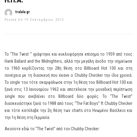
Η.Π.Α.
tralala.gr
Posted On 19 Σεπτεμβρίου, 2012
Το “The Twist ” γράφτηκε και κυκλοφόρησε επίσημα το 1959 από τους
Hank Ballard and the Midnighters, αλλά την μεγάλη άνοδο την σημείωσε
το 1960 κερδίζοντας την 28η θέση στο Billboard Hot 100 και στη
συνέχεια με τη διασκευή που έκανε ο Chubby Checker την ίδια χρονιά.
Το single του τότε σκαρφάλωσε στην 1η θέση του Billboard Hot 100 και
ξανά στις 13 Ιανουαρίου 1962 και αποτέλεσε την μοναδική περίπτωση
single που ανεβαίνει στο Billboard δύο φορές. Το “The Twist”
διασκευάστηκε ξανά το 1988 από τους “The Fat Boys” ft Chubby Checker
και τότε κατέλαβε την 2η θέση των charts στο Ηνωμένο Βασίλειο και
την 1η θέση στη Γερμανία.
Ακούστε εδώ το “The Twist” από τον Chubby Checker: