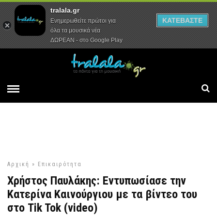
tralala.gr
Αρχική
Συνεντεύξεις
Ρεπορτάζ
ΚΑΤΕΒΑΣΤΕ
Ενημερωθείτε πρώτοι για
όλα τα μουσικά νέα
ΔΩΡΕΑΝ - στο Google Play
Αρχική
»
Επικαιρότητα
Χρήστος Παυλάκης: Εντυπωσίασε την
Κατερίνα Καινούργιου με τα βίντεο του
στο Tik Tok (video)