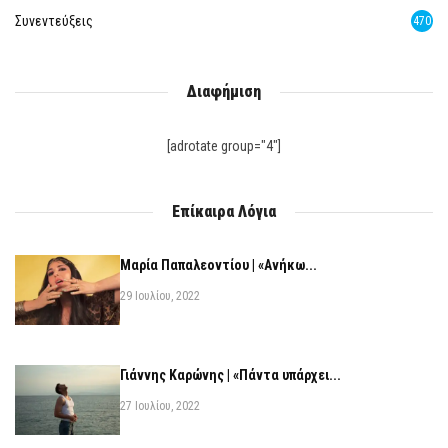
Συνεντεύξεις
470
Διαφήμιση
[adrotate group="4"]
Επίκαιρα Λόγια
Μαρία Παπαλεοντίου | «Ανήκω...
29 Ιουλίου, 2022
Γιάννης Καρώνης | «Πάντα υπάρχει...
27 Ιουλίου, 2022