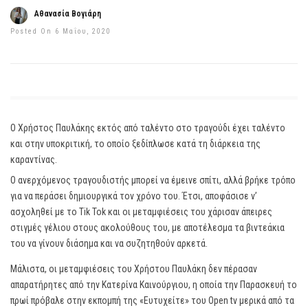
Αθανασία Βογιάρη
Posted On 6 Μαΐου, 2020
Ο Χρήστος Παυλάκης εκτός από ταλέντο στο τραγούδι έχει ταλέντο
και στην υποκριτική, το οποίο ξεδίπλωσε κατά τη διάρκεια της
καραντίνας.
Ο ανερχόμενος τραγουδιστής μπορεί να έμεινε σπίτι, αλλά βρήκε τρόπο
για να περάσει δημιουργικά τον χρόνο του. Έτσι, αποφάσισε ν’
ασχοληθεί με το Tik Tok και οι μεταμφιέσεις του χάρισαν άπειρες
στιγμές γέλιου στους ακολούθους του, με αποτέλεσμα τα βιντεάκια
του να γίνουν διάσημα και να συζητηθούν αρκετά.
Μάλιστα, οι μεταμφιέσεις του Χρήστου Παυλάκη δεν πέρασαν
απαρατήρητες από την Κατερίνα Καινούργιου, η οποία την Παρασκευή το
πρωί πρόβαλε στην εκπομπή της «Ευτυχείτε» του Open tv μερικά από τα