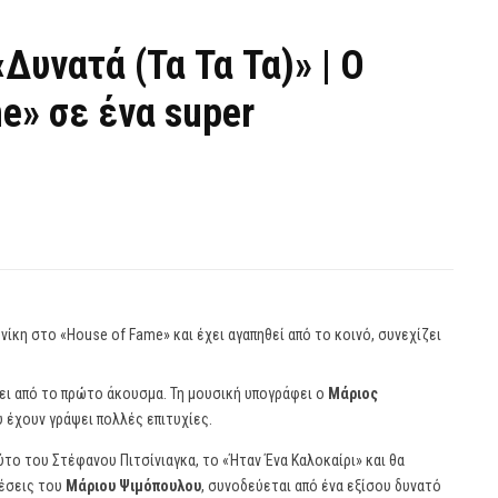
Δυνατά (Τα Τα Τα)» | Ο
e» σε ένα super
νίκη στο «House of Fame» και έχει αγαπηθεί από το κοινό, συνεχίζει
νει από το πρώτο άκουσμα. Τη μουσική υπογράφει ο
Μάριος
υ έχουν γράψει πολλές επιτυχίες.
ύτο του Στέφανου Πιτσίνιαγκα, το «Ήταν Ένα Καλοκαίρι» και θα
θέσεις του
Μάριου Ψιμόπουλου
, συνοδεύεται από ένα εξίσου δυνατό