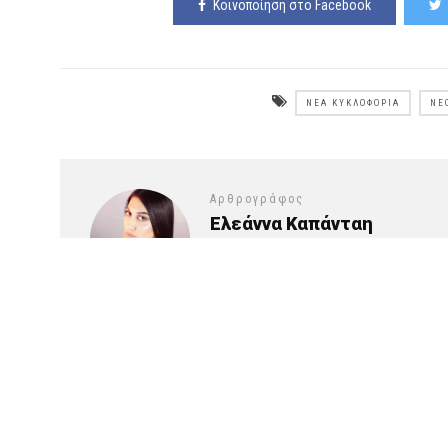
Κοινοποίηση στο Facebook
ΝΈΑ ΚΥΚΛΟΦΟΡΊΑ
ΝΈ
Αρθρογράφος
Ελεάννα Καπάνταη
Διαβάστε επίσης
Γιάννης Τεργιάκης | Το νέο video
«Δε θα σ’ αφήσω