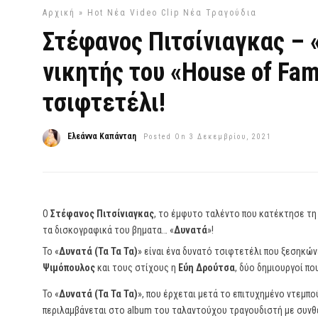
Αρχική
»
Hot
Νέα Video Clip
Νέα Τραγούδια
Στέφανος Πιτσίνιαγκας – «
νικητής του «House of Fam
τσιφτετέλι!
Ελεάννα Καπάνταη
Posted On 3 Δεκεμβρίου, 2021
Ο
Στέφανος Πιτσίνιαγκας
, το έμφυτο ταλέντο που κατέκτησε τη 
τα δισκογραφικά του βηματα… «
Δυνατά
»!
Το «
Δυνατά (Τα Τα Τα)
» είναι ένα δυνατό τσιφτετέλι που ξεσηκώ
Ψιμόπουλος
και τους στίχους η
Εύη Δρούτσα
, δύο δημιουργοί πο
Το «
Δυνατά (Τα Τα Τα)
», που έρχεται μετά το επιτυχημένο ντεμπο
περιλαμβάνεται στο album του ταλαντούχου τραγουδιστή με συν