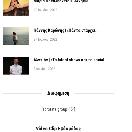
Μαρία Παπαλεοντίου | «Ανήκω...
29 Ιουλίου, 2022
Γιάννης Καρώνης | «Πάντα υπάρχει...
27 Ιουλίου, 2022
Αλντιόν | «Τα talent shows και τα social...
2 Ιουνίου, 2022
Διαφήμιση
[adrotate group="5"]
Video Clip Εβδομάδας