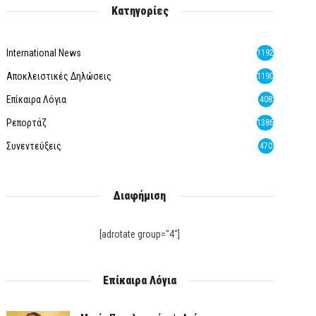
Κατηγορίες
International News
1192
Αποκλειστικές Δηλώσεις
1190
Επίκαιρα Λόγια
408
Ρεπορτάζ
1386
Συνεντεύξεις
470
Διαφήμιση
[adrotate group="4"]
Επίκαιρα Λόγια