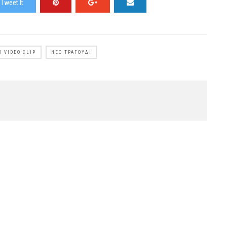
Tweet It
Ο VIDEO CLIP
ΝΈΟ ΤΡΑΓΟΎΔΙ
 πίσω» | Ένα
Χρήστος Μάστορας – «Εγώ Για Δύο»