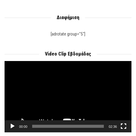
Διαφήμιση
[adrotate group="5"]
Video Clip Εβδομάδας
Πρόγραμμα
Αναπαραγωγής
Βίντεο
00:00
02:36