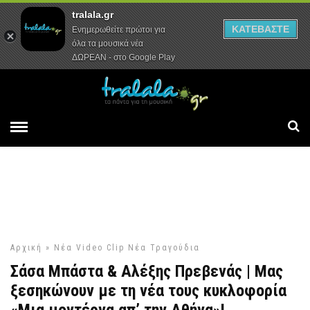
tralala.gr
Αρχική
Συνεντεύξεις
Ρεπορτάζ
ΚΑΤΕΒΑΣΤΕ
Ενημερωθείτε πρώτοι για
όλα τα μουσικά νέα
ΔΩΡΕΑΝ - στο Google Play
Αρχική
»
Νέα Video Clip
Νέα Τραγούδια
Σάσα Μπάστα & Αλέξης Πρεβενάς | Μας
ξεσηκώνουν με τη νέα τους κυκλοφορία