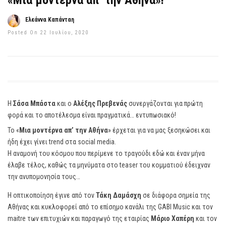
«Μια μοντέρνα απ’ την Αθήνα»!
Ελεάννα Καπάνταη
Posted On 22 Ιουλίου, 2020
Η
Σάσα Μπάστα
και ο
Αλέξης Πρεβενάς
συνεργάζονται για πρώτη
φορά και το αποτέλεσμα είναι πραγματικά… εντυπωσιακό!
Το «
Μια μοντέρνα απ’ την Αθήνα
» έρχεται για να μας ξεσηκώσει και
ήδη έχει γίνει trend στα social media.
Η αναμονή του κόσμου που περίμενε το τραγούδι εδώ και έναν μήνα
έλαβε τέλος, καθώς τα μηνύματα στο teaser του κομματιού έδειχναν
την ανυπομονησία τους…
Η οπτικοποίηση έγινε από τον
Τάκη Δαμάσχη
σε διάφορα σημεία της
Αθήνας και κυκλοφορεί από το επίσημο κανάλι της GABI Music και τον
maitre των επιτυχιών και παραγωγό της εταιρίας
Μάριο Χαπέρη
και τον