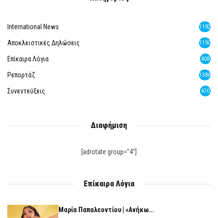
International News
1192
Αποκλειστικές Δηλώσεις
1190
Επίκαιρα Λόγια
408
Ρεπορτάζ
1386
Συνεντεύξεις
470
Διαφήμιση
[adrotate group="4"]
Επίκαιρα Λόγια
Μαρία Παπαλεοντίου | «Ανήκω...