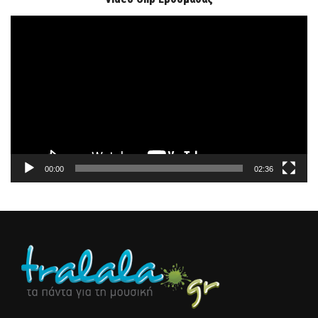
Πρόγραμμα
Αναπαραγωγής
Βίντεο
00:00
02:36