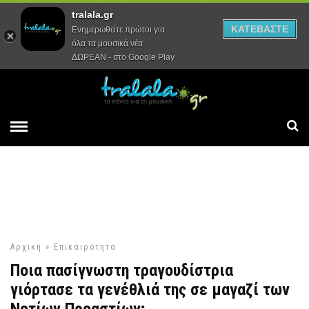
tralala.gr
Αρχική
Συνεντεύξεις
Ρεπορτάζ
ΚΑΤΕΒΑΣΤΕ
Ενημερωθείτε πρώτοι για
όλα τα μουσικά νέα
ΔΩΡΕΑΝ - στο Google Play
Αρχική
»
Επικαιρότητα
Ποια πασίγνωστη τραγουδίστρια
γιόρτασε τα γενέθλιά της σε μαγαζί των