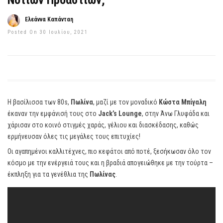
Νοτίων Προαστίων;
Ελεάννα Καπάνταη
Posted On 30 Ιουλίου, 2021
Η βασίλισσα των 80s,
Πωλίνα
, μαζί με τον μοναδικό
Κώστα Μπίγαλη
έκαναν την εμφάνισή τους στο
Jack’s Lounge
, στην Άνω Γλυφάδα και
χάρισαν στο κοινό στιγμές χαράς, γέλιου και διασκέδασης, καθώς
ερμήνευσαν όλες τις μεγάλες τους επιτυχίες!
Οι αγαπημένοι καλλιτέχνες, πιο κεφάτοι από ποτέ, ξεσήκωσαν όλο τον
κόσμο με την ενέργειά τους και η βραδιά απογειώθηκε με την τούρτα –
έκπληξη για τα γενέθλια της
Πωλίνας
.