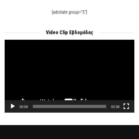
[adrotate group="5"]
Video Clip Εβδομάδας
Πρόγραμμα
Αναπαραγωγής
Βίντεο
00:00
02:36