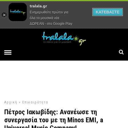
tralala.gr
Αρχική
Συνεντεύξεις
Ρεπορτάζ
ΚΑΤΕΒΑΣΤΕ
Ενημερωθείτε πρώτοι για
όλα τα μουσικά νέα
ΔΩΡΕΑΝ - στο Google Play
Αρχική
»
Επικαιρότητα
Πέτρος Ιακωβίδης: Ανανέωσε τη
συνεργασία του με τη Minos EMI, a