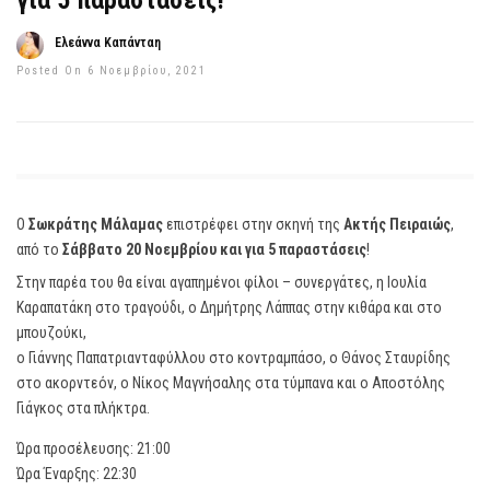
για 5 παραστάσεις!
Ελεάννα Καπάνταη
Posted On 6 Νοεμβρίου, 2021
Ο
Σωκράτης Μάλαμας
επιστρέφει στην σκηνή της
Ακτής Πειραιώς
,
από το
Σάββατο 20 Νοεμβρίου και για 5 παραστάσεις
!
Στην παρέα του θα είναι αγαπημένοι φίλοι – συνεργάτες, η Ιουλία
Καραπατάκη στο τραγούδι, ο Δημήτρης Λάππας στην κιθάρα και στο
μπουζούκι,
ο Γιάννης Παπατριανταφύλλου στο κοντραμπάσο, ο Θάνος Σταυρίδης
στο ακορντεόν, ο Νίκος Μαγνήσαλης στα τύμπανα και ο Αποστόλης
Γιάγκος στα πλήκτρα.
Ώρα προσέλευσης: 21:00
Ώρα Έναρξης: 22:30