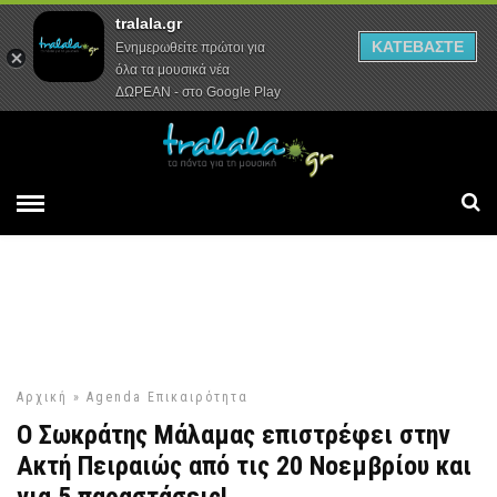
tralala.gr
Αρχική
Συνεντεύξεις
Ρεπορτάζ
ΚΑΤΕΒΑΣΤΕ
Ενημερωθείτε πρώτοι για
όλα τα μουσικά νέα
ΔΩΡΕΑΝ - στο Google Play
Αρχική
»
Agenda
Επικαιρότητα
Ο Σωκράτης Μάλαμας επιστρέφει στην
Ακτή Πειραιώς από τις 20 Νοεμβρίου και