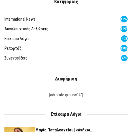
Κατηγορίες
International News
1192
Αποκλειστικές Δηλώσεις
1190
Επίκαιρα Λόγια
408
Ρεπορτάζ
1386
Συνεντεύξεις
470
Διαφήμιση
[adrotate group="4"]
Επίκαιρα Λόγια
Μαρία Παπαλεοντίου | «Ανήκω...