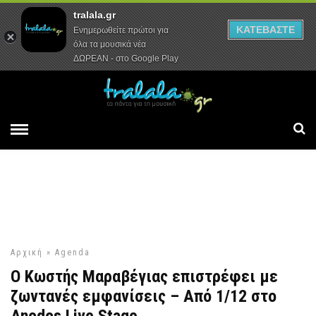
tralala.gr
Αρχική
Συνεντεύξεις
Ρεπορτάζ
ΚΑΤΕΒΑΣΤΕ
Ενημερωθείτε πρώτοι για
όλα τα μουσικά νέα
ΔΩΡΕΑΝ - στο Google Play
Αρχική
»
Agenda
Ο Κωστής Μαραβέγιας επιστρέφει με
ζωντανές εμφανίσεις – Από 1/12 στο