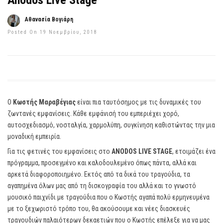
Anodos Live Stage
Αθανασία Βογιάρη
Posted On 19 Νοεμβρίου, 2018
Ο
Κωστής Μαραβέγιας
είναι πια ταυτόσημος με τις δυναμικές του
ζωντανές εμφανίσεις. Κάθε εμφάνισή του εμπεριέχει χορό,
αυτοσχεδιασμό, νοσταλγία, χαρμολύπη, συγκίνηση καθιστώντας την μια
μοναδική εμπειρία.
Για τις φετινές του εμφανίσεις στο
ANODOS LIVE STAGE
, ετοιμάζει ένα
πρόγραμμα, προσεγμένο και καλοδουλεμένο όπως πάντα, αλλά και
αρκετά διαφοροποιημένο. Εκτός από τα δικά του τραγούδια, τα
αγαπημένα όλων μας από τη δισκογραφία του αλλά και το γνωστό
μουσικό παιχνίδι με τραγούδια που ο Κωστής αγαπά πολύ ερμηνευμένα
με το ξεχωριστό τρόπο του, θα ακούσουμε και νέες διασκευές
τραγουδιών παλαιότερων δεκαετιών που ο Κωστής επέλεξε για να μας