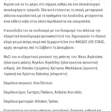
θυμίσει και να τις φέρει στο σήμερα, καθώς και ένα ολοκαίνουργιο
ακυκλοφόρητο τραγούδι. Όλα αυτά ντύνοντας τη σκηνή, μεταφορικά
αλλά και κυριολεκτικά, με τα αγαπημένα του λουλούδια, φτιάχνοντας
έναν κάθετο κήπο στον οποίο περιπλανιέται και ονειροπολεί.
Η αισιοδοξία του σε συνδυασμό με τον δυναμισμό του αλλά και την
εξαιρετικά ποικιλόμορφη προσωπικότητά του, δημιουργούν το ιδανικό
κλίμα για μια ακόμη σειρά από ξεχωριστά live στο ΑΝΟΔΟΣ LIVE STAGE,
αρχής γενομένης από το Σάββατο 1η Δεκεμβρίου.
Μαζί του οι εξαιρετικοί μουσικοί της μπάντας του: Νίκος Αγγλούπας
(ηλεκτρικό μπάσο), Άγγελος Αγγελίδης (ηλεκτρική και ακουστική
κιθάρα), Jim Staridas (τρομπόνι), Κρίτωνας Μπελλώνιας (κρουστά,
τύμπανα) και Χρήστος Καλκάνης (κλαρινέτο).
Επιμέλεια σκηνικού: Λίνα Πάτσιου
Επιμέλεια ήχου: Σωτήρης Παπάκος, Ανδρέας Κουταλάς.
Επιμέλεια φωτισμών: Φίλιππος Τρέπας
Ετοιμαστείτε για τα πιο υπέροχα, νοσταλγικά, δυναμικά, ρυθμικά και