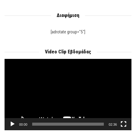
Διαφήμιση
[adrotate group="5"]
Video Clip Εβδομάδας
Πρόγραμμα
Αναπαραγωγής
Βίντεο
00:00
02:36