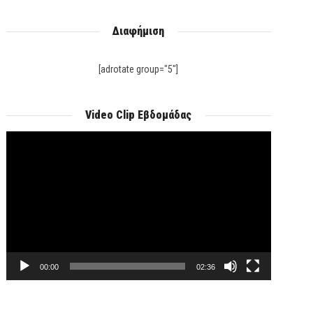
Διαφήμιση
[adrotate group="5"]
Video Clip Εβδομάδας
Πρόγραμμα
Αναπαραγωγής
Βίντεο
00:00
02:36