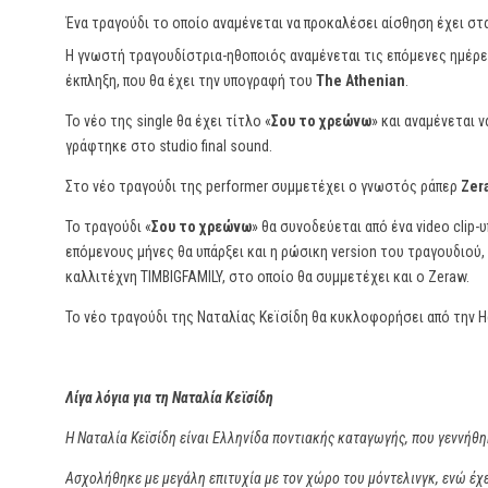
Ένα τραγούδι το οποίο αναμένεται να προκαλέσει αίσθηση έχει στ
Η γνωστή τραγουδίστρια-ηθοποιός αναμένεται τις επόμενες ημέρες
έκπληξη, που θα έχει την υπογραφή του
The Athenian
.
Το νέο της single θα έχει τίτλο «
Σου το χρεώνω
» και αναμένεται ν
γράφτηκε στο studio final sound.
Στο νέο τραγούδι της performer συμμετέχει ο γνωστός ράπερ
Zer
Το τραγούδι «
Σου το χρεώνω
» θα συνοδεύεται από ένα video clip
επόμενους μήνες θα υπάρξει και η ρώσικη version του τραγουδιού
καλλιτέχνη TIMBIGFAMILY, στο οποίο θα συμμετέχει και ο Zeraw.
Το νέο τραγούδι της Ναταλίας Κεϊσίδη θα κυκλοφορήσει από την H
Λίγα λόγια για τη Ναταλία Κεϊσίδη
Η Ναταλία Κεϊσίδη είναι Ελληνίδα ποντιακής καταγωγής, που γεννήθ
Ασχολήθηκε με μεγάλη επιτυχία με τον χώρο του μόντελινγκ, ενώ έχε