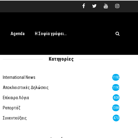
s
Agenda
Η Σοφία γράφει…
Κατηγορίες
International News
1192
Αποκλειστικές Δηλώσεις
1190
Επίκαιρα Λόγια
408
Ρεπορτάζ
1386
Συνεντεύξεις
470