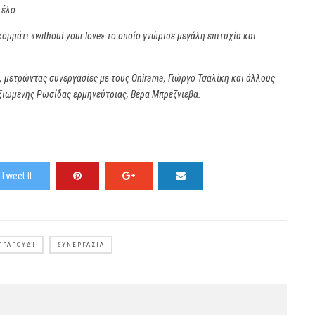
τέλο.
ομμάτι «without your love» το οποίο γνώρισε μεγάλη επιτυχία και
υ, μετρώντας συνεργασίες με τους Onirama, Γιώργο Τσαλίκη και άλλους
αξιωμένης Ρωσίδας ερμηνεύτριας, Βέρα Μπρέζνιεβα.
Tweet It
ΤΡΑΓΟΎΔΙ
ΣΥΝΕΡΓΑΣΊΑ