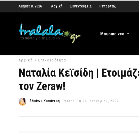
August 8, 2026
Αρχική
Συνεντεύξεις
Ρεπορτάζ
Μουσικά νέα
Αρχική
»
Επικαιρότητα
Ναταλία Κεϊσίδη | Ετοιμά
τον Ζeraw!
Ελεάννα Καπάνταη
Posted On 24 Ιανουαρίου, 2022