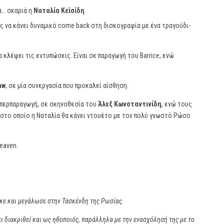
α… σκαριά η
Ναταλία Κεϊσίδη
.
 να κάνει δυναμικό come back στη δισκογραφία με ένα τραγούδι-
α κλέψει τις εντυπώσεις. Είναι σε παραγωγή του Barrice, ενώ
aw
, σε μία συνεργασία που προκαλεί αίσθηση.
-υπερπαραγωγή, σε σκηνοθεσία του
Άλεξ Κωνσταντινίδη
, ενώ τους
, στο οποίο η Ναταλία θα κάνει ντουέτο με τον πολύ γνωστό Ρώσο
eaven.
ηκε και μεγάλωσε στην Τασκένδη της Ρωσίας.
ι διακριθεί και ως ηθοποιός, παράλληλα με την ενασχόλησή της με το