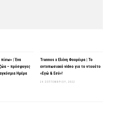
 πίσω» | Ένα
Trannos x Ελένη Φουρέιρα | Το
 ζώα – πρόσφυγες
εντυπωσιακό video για το ντουέτο
αγκόσμια Ημέρα
«Εγώ & Εσύ»!
24 ΣΕΠΤΕΜΒΡΊΟΥ, 2022
2