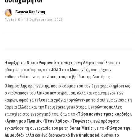
αδιαχώρητο!
Ελεάννα Καπάνταη
Posted On 13 Φεβρουαρίου, 2020
H άφιξη του
Νίκου Ρωμανού
στη νυχτερινή Αθήνα προκάλεσε το
αδιαχώρητο κόσμου, στο
JOJO
στο Μπουρνάζι, όπου έχουν
καθιερωθεί οι live εμφανίσεις του, τα βράδια της Δευτέρας.
Ο δημοφιλής ερμηνευτής, που ο κόσμος του τον έχει χαρακτηρίσει ως
ο «πρίγκιπας» του λαϊκού πενταγράμμου, αλλά και «φαινόμενο» των
καιρών, αφού τα τελευταία χρόνια «οργώνει» με sold out εμφανίσεις τη
Βόρεια Ελλάδα και την Περιφέρεια γενικότερα, μετρώντας πολλές
επιτυχίες στο ενεργητικό του, όπως το «
Τώρα πονάνε τρεις
καρδιές
»,
«
Αγάπη μου Γλυκιά
», «
Ήταν λάθος
», «
Τυφώνες
», ενώ πρόσφατα
εγκαινίασε τη συνεργασία του με τη
Sonar Music
, με το «
Ρώτησα την
Αμμουδιά
» αλλά και ένα ξεσηκωτικό
live unplugged
, αφήνει το