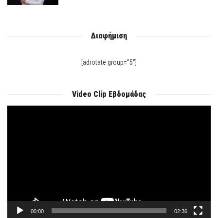
Διαφήμιση
[adrotate group="5"]
Video Clip Εβδομάδας
Πρόγραμμα
Αναπαραγωγής
Βίντεο
00:00
02:36