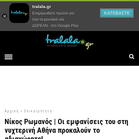
tralala.gr
Αρχική
Συνεντεύξεις
Ρεπορτάζ
ΚΑΤΕΒΑΣΤΕ
Ενημερωθείτε πρώτοι για
όλα τα μουσικά νέα
ΔΩΡΕΑΝ - στο Google Play
Αρχική
»
Επικαιρότητα
Νίκος Ρωμανός | Οι εμφανίσεις του στη
νυχτερινή Αθήνα προκαλούν το