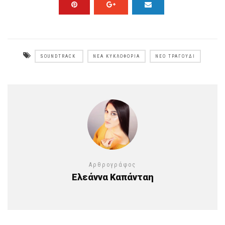
SOUNDTRACK
ΝΈΑ ΚΥΚΛΟΦΟΡΊΑ
ΝΈΟ ΤΡΑΓΟΎΔΙ
Αρθρογράφος
Ελεάννα Καπάνταη