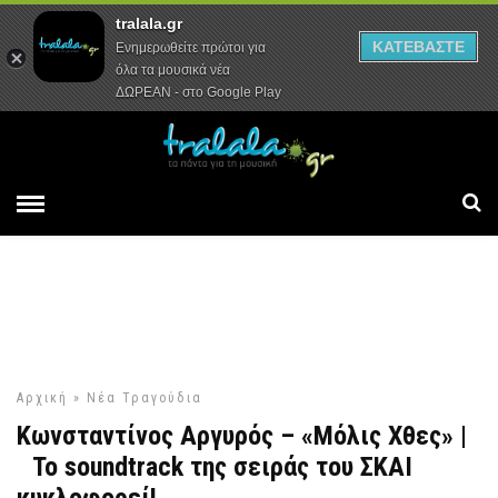
tralala.gr
Αρχική
Συνεντεύξεις
Ρεπορτάζ
ΚΑΤΕΒΑΣΤΕ
Ενημερωθείτε πρώτοι για
όλα τα μουσικά νέα
ΔΩΡΕΑΝ - στο Google Play
Αρχική
»
Νέα Τραγούδια
Κωνσταντίνος Αργυρός – «Μόλις Χθες» |
Το soundtrack της σειράς του ΣΚΑΙ