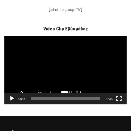
[adrotate group="5"]
Video Clip Εβδομάδας
Πρόγραμμα
Αναπαραγωγής
Βίντεο
00:00
02:36