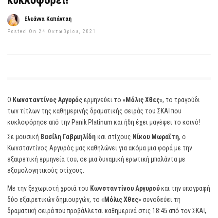
κυκλοφορεί!
Ελεάννα Καπάνταη
Posted On 24 Οκτωβρίου, 2021
Ο
Κωνσταντίνος Αργυρός
ερμηνεύει το «
Μόλις Χθες
», το τραγούδι
των τίτλων της καθημερινής δραματικής σειράς του ΣΚΑΙ που
κυκλοφόρησε από την Panik Platinum και ήδη έχει μαγέψει το κοινό!
Σε μουσική
Βασίλη Γαβριηλίδη
και στίχους
Νίκου Μωραΐτη
, ο
Κωνσταντίνος Αργυρός μας καθηλώνει για ακόμα μια φορά με την
εξαιρετική ερμηνεία του, σε μια δυναμική ερωτική μπαλάντα με
εξομολογητικούς στίχους.
Με την ξεχωριστή χροιά του
Κωνσταντίνου Αργυρού
και την υπογραφή
δύο εξαιρετικών δημιουργών, το «
Μόλις Χθες
» συνοδεύει τη
δραματική σειρά που προβάλλεται καθημερινά στις 18:45 από τον ΣΚΑΙ,