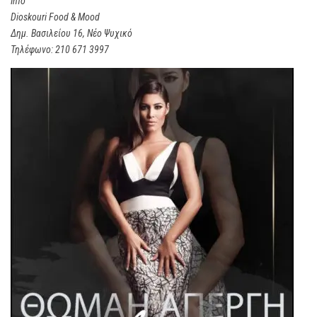
Info
Dioskouri Food & Mood
Δημ. Βασιλείου 16, Νέο Ψυχικό
Τηλέφωνο: 210 671 3997