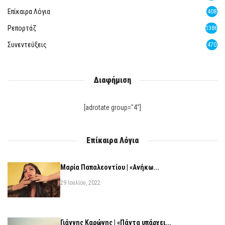
Επίκαιρα Λόγια
408
Ρεπορτάζ
1386
Συνεντεύξεις
470
Διαφήμιση
[adrotate group="4"]
Επίκαιρα Λόγια
Μαρία Παπαλεοντίου | «Ανήκω...
29 Ιουλίου, 2022
Γιάννης Καρώνης | «Πάντα υπάρχει...