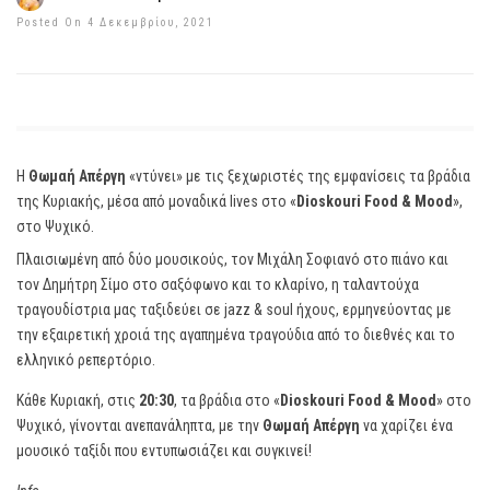
Posted On 4 Δεκεμβρίου, 2021
Η
Θωμαή Απέργη
«ντύνει» με τις ξεχωριστές της εμφανίσεις τα βράδια
της Κυριακής, μέσα από μοναδικά lives στο «
Dioskouri Food & Mood
»,
στο Ψυχικό.
Πλαισιωμένη από δύο μουσικούς, τον Μιχάλη Σοφιανό στο πιάνο και
τον Δημήτρη Σίμο στο σαξόφωνο και το κλαρίνο, η ταλαντούχα
τραγουδίστρια μας ταξιδεύει σε jazz & soul ήχους, ερμηνεύοντας με
την εξαιρετική χροιά της αγαπημένα τραγούδια από το διεθνές και το
ελληνικό ρεπερτόριο.
Κάθε Κυριακή, στις
20:30
, τα βράδια στο «
Dioskouri Food & Mood
» στο
Ψυχικό, γίνονται ανεπανάληπτα, με την
Θωμαή Απέργη
να χαρίζει ένα
μουσικό ταξίδι που εντυπωσιάζει και συγκινεί!