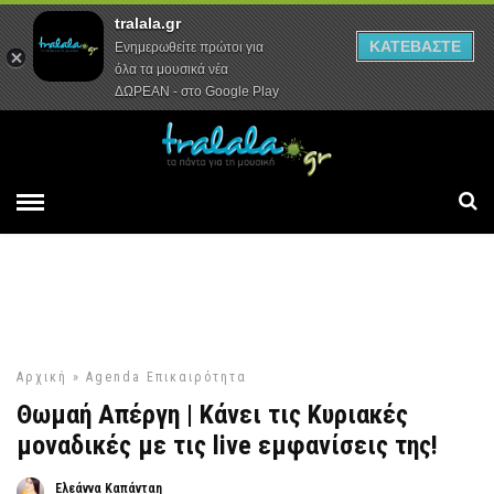
tralala.gr
Αρχική
Συνεντεύξεις
Ρεπορτάζ
ΚΑΤΕΒΑΣΤΕ
Ενημερωθείτε πρώτοι για
όλα τα μουσικά νέα
ΔΩΡΕΑΝ - στο Google Play
Αρχική
»
Agenda
Επικαιρότητα
Θωμαή Απέργη | Κάνει τις Κυριακές
μοναδικές με τις live εμφανίσεις της!
Ελεάννα Καπάνταη