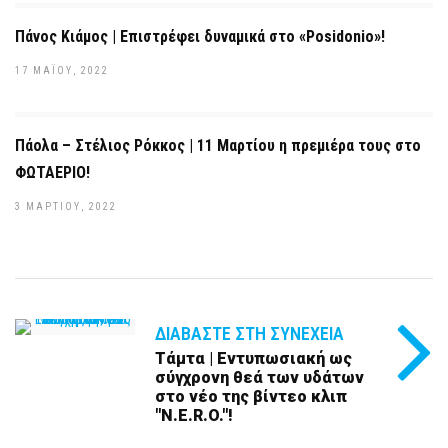
Πάνος Κιάμος | Επιστρέφει δυναμικά στο «Posidonio»!
17 ΜΑΪ́ΟΥ, 2022
Πάολα – Στέλιος Ρόκκος | 11 Μαρτίου η πρεμιέρα τους στο
ΦΩΤΑΕΡΙΟ!
3 ΜΑΡΤΊΟΥ, 2022
ΔΙΑΒΆΣΤΕ ΣΤΗ ΣΥΝΈΧΕΙΑ
Τάμτα | Εντυπωσιακή ως
σύγχρονη θεά των υδάτων
στο νέο της βίντεο κλιπ
"N.E.R.O."!