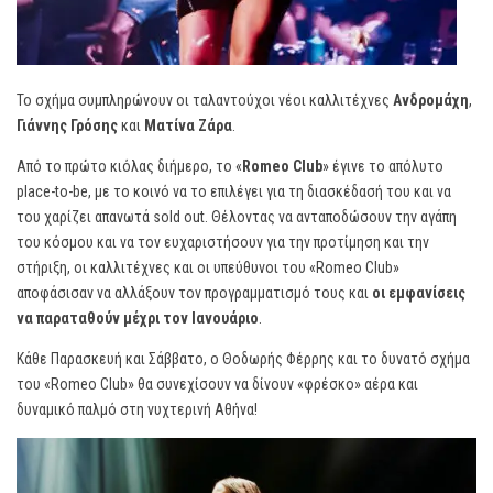
Το σχήμα συμπληρώνουν οι ταλαντούχοι νέοι καλλιτέχνες
Ανδρομάχη
,
Γιάννης Γρόσης
και
Ματίνα Ζάρα
.
Από το πρώτο κιόλας διήμερο, το «
Romeo Club
» έγινε το απόλυτο
place-to-be, με το κοινό να το επιλέγει για τη διασκέδασή του και να
του χαρίζει απανωτά sold out. Θέλοντας να ανταποδώσουν την αγάπη
του κόσμου και να τον ευχαριστήσουν για την προτίμηση και την
στήριξη, οι καλλιτέχνες και οι υπεύθυνοι του «Romeo Club»
αποφάσισαν να αλλάξουν τον προγραμματισμό τους και
οι εμφανίσεις
να παραταθούν μέχρι τον Ιανουάριο
.
Κάθε Παρασκευή και Σάββατο, ο Θοδωρής Φέρρης και το δυνατό σχήμα
του «Romeo Club» θα συνεχίσουν να δίνουν «φρέσκο» αέρα και
δυναμικό παλμό στη νυχτερινή Αθήνα!