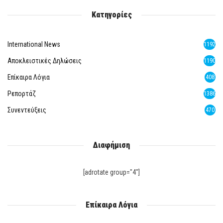
Κατηγορίες
International News
1192
Αποκλειστικές Δηλώσεις
1190
Επίκαιρα Λόγια
408
Ρεπορτάζ
1386
Συνεντεύξεις
470
Διαφήμιση
[adrotate group="4"]
Επίκαιρα Λόγια