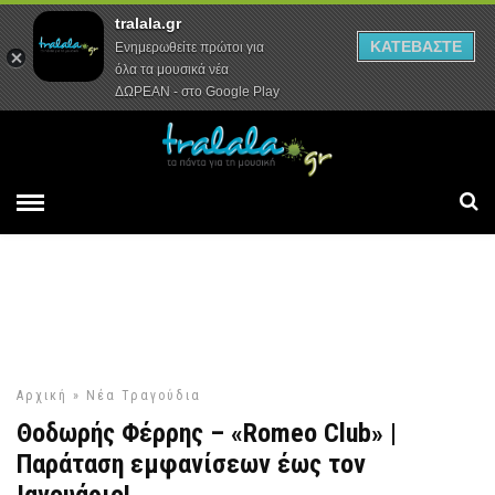
tralala.gr
Αρχική
Συνεντεύξεις
Ρεπορτάζ
ΚΑΤΕΒΑΣΤΕ
Ενημερωθείτε πρώτοι για
όλα τα μουσικά νέα
ΔΩΡΕΑΝ - στο Google Play
Αρχική
»
Νέα Τραγούδια
Θοδωρής Φέρρης – «Romeo Club» |
Παράταση εμφανίσεων έως τον