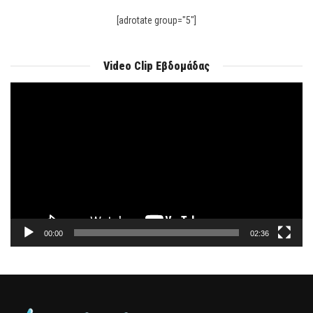
[adrotate group="5"]
Video Clip Εβδομάδας
Πρόγραμμα
Αναπαραγωγής
Βίντεο
00:00
02:36