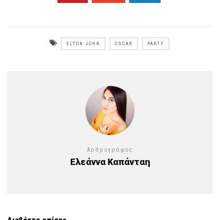
ELTON JOHN
OSCAR
PARTY
Αρθρογράφος
Ελεάννα Καπάνταη