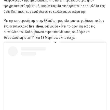
«αφρόκρεμα» της αμερικανικής showbiz. Η τραγουδίστρια ήταν
πραγματικά εκθαμβωτική, φορώντας μία απαστράπτουσα τουαλέτα της
Celia Kritharioti, που αναδείκνυε το καλλίγραμμο σώμα της!
Με την επιστροφή της στην Ελλάδα, η pop star μας επιφυλάσσει ακόμα
ένα εντυπωσιακό
live
show
, καθώς θα κάνει το opening act στις
συναυλίες του Κολομβιανού super star Maluma, σε Αθήνα και
Θεσσαλονίκη, στις 11 και 13 Μαρτίου, αντίστοιχα.