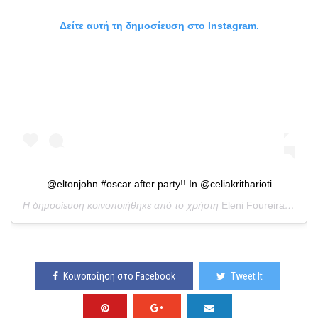
Δείτε αυτή τη δημοσίευση στο Instagram.
@eltonjohn #oscar after party!! In @celiakritharioti
Η δημοσίευση κοινοποιήθηκε από το χρήστη
Eleni Foureira
(@four
Κοινοποίηση στο Facebook
Tweet It