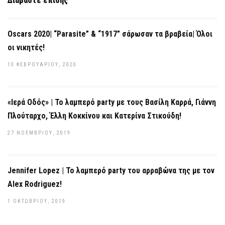
Διαβάστε επίσης
Oscars 2020| “Parasite” & “1917” σάρωσαν τα βραβεία| Όλοι
οι νικητές!
10 ΦΕΒΡΟΥΑΡΊΟΥ, 2020
«Ιερά Οδός» | Το λαμπερό party με τους Βασίλη Καρρά, Γιάννη
Πλούταρχο, Έλλη Κοκκίνου και Κατερίνα Στικούδη!
27 ΝΟΕΜΒΡΊΟΥ, 2019
Jennifer Lopez | Το λαμπερό party του αρραβώνα της με τον
Alex Rodriguez!
1 ΟΚΤΩΒΡΊΟΥ, 2019