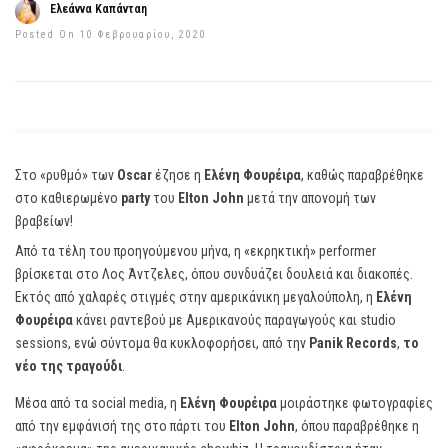
Ελεάννα Καπάνταη
Posted On 10 Φεβρουαρίου, 2020
Στο «ρυθμό» των
Oscar
έζησε η
Ελένη Φουρέιρα
, καθώς παραβρέθηκε
στο καθιερωμένο
party
του
Elton John
μετά την απονομή των
βραβείων!
Από τα τέλη του προηγούμενου μήνα, η «εκρηκτική» performer
βρίσκεται στο Λος Άντζελες, όπου συνδυάζει δουλειά και διακοπές.
Εκτός από χαλαρές στιγμές στην αμερικάνικη μεγαλούπολη, η
Ελένη
Φουρέιρα
κάνει ραντεβού με Αμερικανούς παραγωγούς και studio
sessions, ενώ σύντομα θα κυκλοφορήσει, από την
Panik Records
,
το
νέο της τραγούδι
.
Μέσα από τα social media, η
Ελένη Φουρέιρα
μοιράστηκε φωτογραφίες
από την εμφάνισή της στο πάρτι του
Elton John
, όπου παραβρέθηκε η