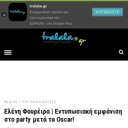
tralala.gr
Αρχική
Συνεντεύξεις
Ρεπορτάζ
ΚΑΤΕΒΑΣΤΕ
Ενημερωθείτε πρώτοι για
όλα τα μουσικά νέα
ΔΩΡΕΑΝ - στο Google Play
Αρχική
»
Hot
Επικαιρότητα
Ελένη Φουρέιρα | Εντυπωσιακή εμφάνιση
στο party μετά τα Oscar!