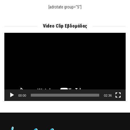
[adrotate group="5"]
Video Clip Εβδομάδας
Πρόγραμμα
Αναπαραγωγής
Βίντεο
00:00
02:36