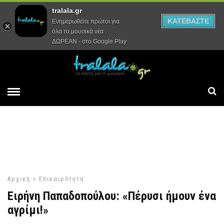
tralala.gr
Αρχική
Συνεντεύξεις
Ρεπορτάζ
ΚΑΤΕΒΑΣΤΕ
Ενημερωθείτε πρώτοι για
όλα τα μουσικά νέα
ΔΩΡΕΑΝ - στο Google Play
Αρχική
»
Επικαιρότητα
Ειρήνη Παπαδοπούλου: «Πέρυσι ήμουν ένα
αγρίμι!»