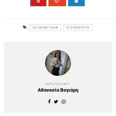
THE 2NIGHT SHOW
TV ΣΥΝΈΝΤΕΥΞΗ
Αρθρογράφος
Αθανασία Βογιάρη