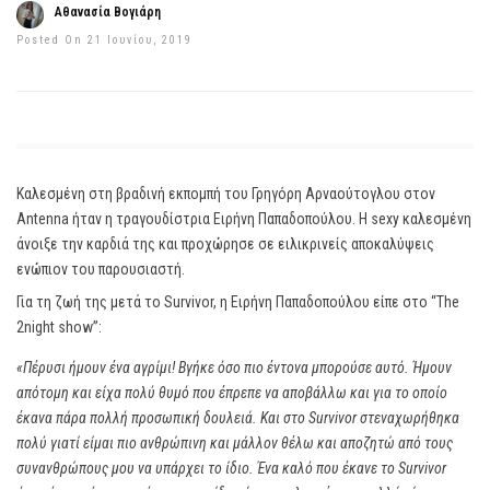
Αθανασία Βογιάρη
Posted On 21 Ιουνίου, 2019
Καλεσμένη στη βραδινή εκπομπή του Γρηγόρη Αρναούτογλου στον
Antenna ήταν η τραγουδίστρια Ειρήνη Παπαδοπούλου. Η sexy καλεσμένη
άνοιξε την καρδιά της και προχώρησε σε ειλικρινείς αποκαλύψεις
ενώπιον του παρουσιαστή.
Για τη ζωή της μετά το Survivor, η Ειρήνη Παπαδοπούλου είπε στο “The
2night show”:
«Πέρυσι ήμουν ένα αγρίμι! Βγήκε όσο πιο έντονα μπορούσε αυτό. Ήμουν
απότομη και είχα πολύ θυμό που έπρεπε να αποβάλλω και για το οποίο
έκανα πάρα πολλή προσωπική δουλειά. Και στο Survivor στεναχωρήθηκα
πολύ γιατί είμαι πιο ανθρώπινη και μάλλον θέλω και αποζητώ από τους
συνανθρώπους μου να υπάρχει το ίδιο. Ένα καλό που έκανε το Survivor