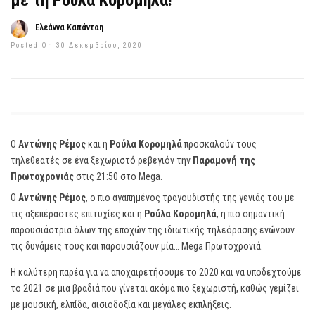
με τη Ρούλα Κορομηλά!
Ελεάννα Καπάνταη
Posted On 30 Δεκεμβρίου, 2020
Ο
Αντώνης Ρέμος
και η
Ρούλα Κορομηλά
προσκαλούν τους
τηλεθεατές σε ένα ξεχωριστό ρεβεγιόν την
Παραμονή της
Πρωτοχρονιάς
στις 21:50 στο Mega.
Ο
Αντώνης Ρέμος
, ο πιο αγαπημένος τραγουδιστής της γενιάς του με
τις αξεπέραστες επιτυχίες και η
Ρούλα Κορομηλά
, η πιο σημαντική
παρουσιάστρια όλων της εποχών της ιδιωτικής τηλεόρασης ενώνουν
τις δυνάμεις τους και παρουσιάζουν μία… Mega Πρωτοχρονιά.
Η καλύτερη παρέα για να αποχαιρετήσουμε το 2020 και να υποδεχτούμε
το 2021 σε μια βραδιά που γίνεται ακόμα πιο ξεχωριστή, καθώς γεμίζει
με μουσική, ελπίδα, αισιοδοξία και μεγάλες εκπλήξεις.