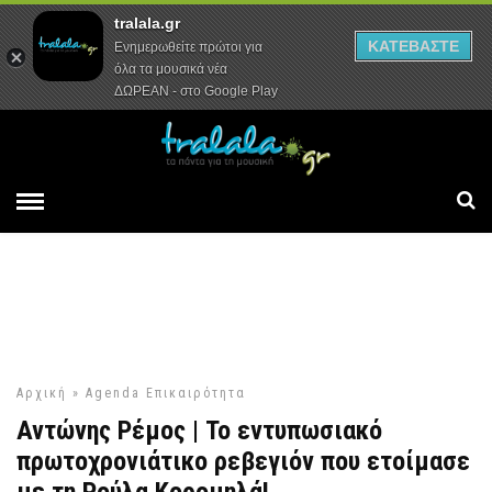
tralala.gr
Αρχική
Συνεντεύξεις
Ρεπορτάζ
ΚΑΤΕΒΑΣΤΕ
Ενημερωθείτε πρώτοι για
όλα τα μουσικά νέα
ΔΩΡΕΑΝ - στο Google Play
Αρχική
»
Agenda
Επικαιρότητα
Αντώνης Ρέμος | Το εντυπωσιακό
πρωτοχρονιάτικο ρεβεγιόν που ετοίμασε