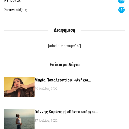
Ρεπορτάζ
1386
Συνεντεύξεις
470
Διαφήμιση
[adrotate group="4"]
Επίκαιρα Λόγια
Μαρία Παπαλεοντίου | «Ανήκω...
29 Ιουλίου, 2022
Γιάννης Καρώνης | «Πάντα υπάρχει...
27 Ιουλίου, 2022