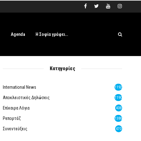
s
Agenda
Η Σοφία γράφει…
Κατηγορίες
International News
1192
Αποκλειστικές Δηλώσεις
1190
Επίκαιρα Λόγια
408
Ρεπορτάζ
1386
Συνεντεύξεις
470