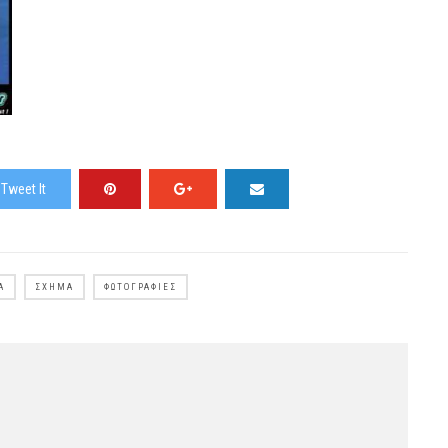
Tweet It
Α
ΣΧΉΜΑ
ΦΩΤΟΓΡΑΦΊΕΣ