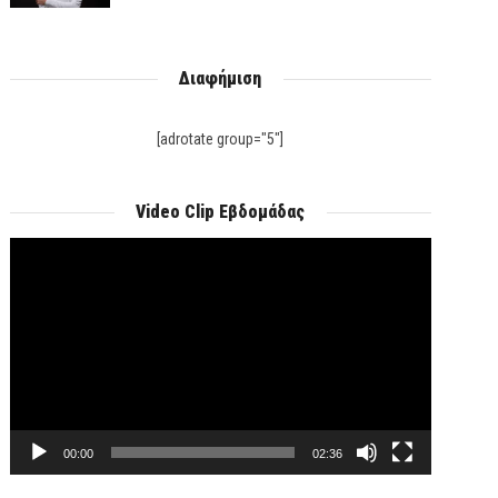
Διαφήμιση
[adrotate group="5"]
Video Clip Εβδομάδας
Πρόγραμμα
Αναπαραγωγής
Βίντεο
00:00
02:36