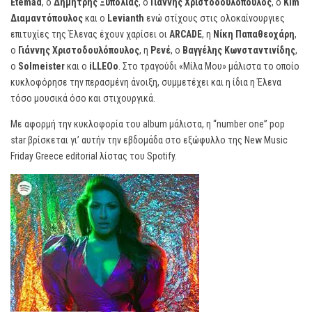
Etemad
, ο
Δημήτρης Ξυπολιάς
, ο
Γιάννης Χριστοδουλόπουλος
, ο
Kim
Διαμαντόπουλος
και ο
Levianth
ενώ στίχους στις ολοκαίνουργιες
επιτυχίες της Έλενας έχουν χαρίσει οι
ARCADE
, η
Νίκη Παπαθεοχάρη
,
ο
Γιάννης Χριστοδουλόπουλος
, η
Ρενέ
, ο
Βαγγέλης Κωνσταντινίδης
,
ο
Solmeister
και ο
iLLEOo
. Στο τραγούδι «Μίλα Μου» μάλιστα το οποίο
κυκλοφόρησε την περασμένη άνοιξη, συμμετέχει και η ίδια η Έλενα
τόσο μουσικά όσο και στιχουργικά.
Με αφορμή την κυκλοφορία του album μάλιστα, η “number one” pop
star βρίσκεται γι’ αυτήν την εβδομάδα στο εξώφυλλο της New Music
Friday Greece editorial λίστας του Spotify.