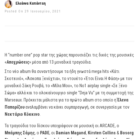
Ελεάννα Καπάνταη
Posted On 29 Ιανουαρίου, 2021
Η “number one” pop star της χώρας παρουσιάζει τις δικές της μουσικές
«
Αποχρώσεις
» μέσα από 13 μοναδικά τραγούδια.
Στο νέο album θα συναντήσουμε τα ήδη γνωστά mega hits «Κάτι
Σκοτεινό», «Άσκοπα Ξενύχτια», το ντουέτο «Έτσι Είναι Η Φάση» με τον
μοναδικό Σάκη Ρουβά, το «Μίλα Μου», το Νο1 airplay single «Σε Ξένο
Σώμα» αλλά και το ολοκαίνουργιο single “Deja Vu” με τη συμμετοχή της
Marseaux. Πρόκειται μάλιστα για το πρώτο album στο οποίο η
Έλενα
Παπαρίζου
αναλαμβάνει να κάνει συμπαραγωγή, σε συνεργασία με τον
Νεκτάριο Κόκκινο
.
Τα τραγούδια του δίσκου υπογράφουν σε μουσική οι ARCADE, ο
Μπάμπης Σάμης
, ο
PADE
, οι
Damian Magand
,
Kirsten Collins
&
Bosorg