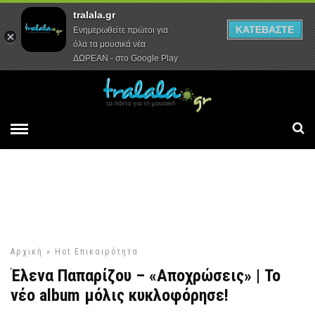
tralala.gr
Αρχική
Συνεντεύξεις
Ρεπορτάζ
ΚΑΤΕΒΑΣΤΕ
Ενημερωθείτε πρώτοι για
όλα τα μουσικά νέα
ΔΩΡΕΑΝ - στο Google Play
Αρχική
»
Hot
Επικαιρότητα
Έλενα Παπαρίζου – «Αποχρώσεις» | Το
νέο album μόλις κυκλοφόρησε!