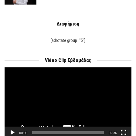
Διαφήμιση
[adrotate group="5"]
Video Clip Εβδομάδας
Πρόγραμμα
Αναπαραγωγής
Βίντεο
00:00
02:36