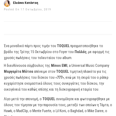
Ελεάννα Καπάνταη
Posted On 17 Οκτωβρίου, 2019
Ένα μοναδικό πάρτι προς τιμήν του
TOQUEL
πραγματοποιήθηκε το
βράδυ της Τρίτης 15 Οκτωβρίου στο Foyer του
Παλλάς
, με αφορμή τις
χρυσές πωλήσεις του τελευταίου του album.
Η διευθύνουσα σύμβουλος της
Minos EMI
, a Universal Music Company
Μαργαρίτα Μάτσα
απένειμε στον
TOQUEL
τιμητική πλακέτα για τις
χρυσές πωλήσεις του δίσκου του «
777
», ενώ με τη σειρά του ο ράπερ
ευχαρίστησε ονομαστικά όλους τους συνεργάτες του δίσκου, την
οικογένειά του καθώς επίσης και τη δισκογραφική εταιρία του.
Λίγο μετά την απονομή, ο
TOQUEL
συνομίλησε και φωτογραφήθηκε με
όλους τον τίμησαν με την παρουσία τους, μεταξύ των οποίων η Τάμτα, ο
Hawk, ο MadClip, ο Mente Fuerte, ο Lil Koni, ο Baghdad, ο Mike Daree, ο