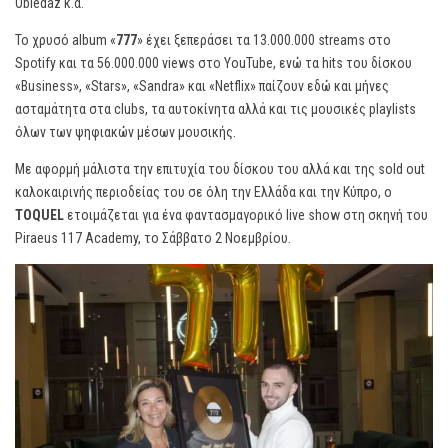
Obiedaz κ.α.
Το χρυσό album «
777
» έχει ξεπεράσει τα 13.000.000 streams στο
Spotify και τα 56.000.000 views στο YouTube, ενώ τα hits του δίσκου
«Business», «Stars», «Sandra» και «Netflix» παίζουν εδώ και μήνες
ασταμάτητα στα clubs, τα αυτοκίνητα αλλά και τις μουσικές playlists
όλων των ψηφιακών μέσων μουσικής.
Με αφορμή μάλιστα την επιτυχία του δίσκου του αλλά και της sold out
καλοκαιρινής περιοδείας του σε όλη την Ελλάδα και την Κύπρο, ο
TOQUEL
ετοιμάζεται για ένα φαντασμαγορικό live show στη σκηνή του
Piraeus 117 Academy, το Σάββατο 2 Νοεμβρίου.