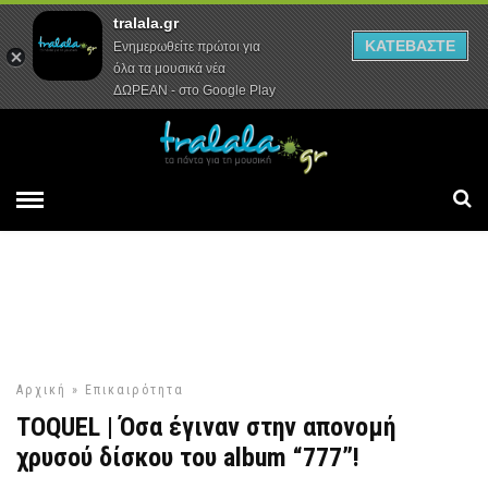
tralala.gr
Αρχική
Συνεντεύξεις
Ρεπορτάζ
ΚΑΤΕΒΑΣΤΕ
Ενημερωθείτε πρώτοι για
όλα τα μουσικά νέα
ΔΩΡΕΑΝ - στο Google Play
Αρχική
»
Επικαιρότητα
TOQUEL | Όσα έγιναν στην απονομή
χρυσού δίσκου του album “777”!