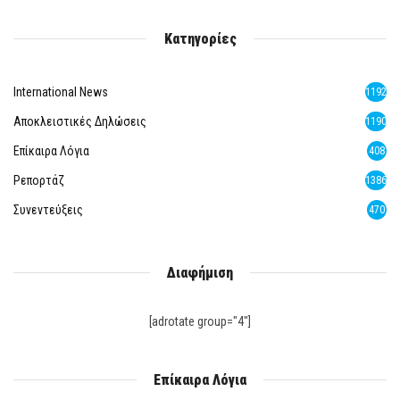
Κατηγορίες
International News
1192
Αποκλειστικές Δηλώσεις
1190
Επίκαιρα Λόγια
408
Ρεπορτάζ
1386
Συνεντεύξεις
470
Διαφήμιση
[adrotate group="4"]
Επίκαιρα Λόγια