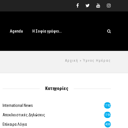
s
Agenda
Η Σοφία γράφει…
Αρχική
» Ύμνος Ημέρας
Κατηγορίες
International News
1192
Αποκλειστικές Δηλώσεις
1190
Επίκαιρα Λόγια
408