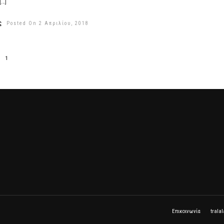
[…]
ς
Posted On 2 Απριλίου, 2018
1
Επικοινωνία
trala