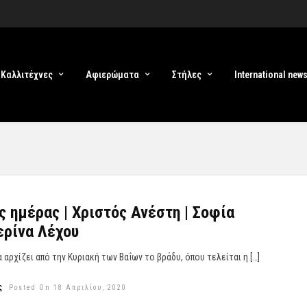
Καλλιτέχνες
Αφιερώματα
Στήλες
International new
ς ημέρας | Χριστός Ανέστη | Σοφία
ερίνα Λέχου
αρχίζει από την Κυριακή των Βαΐων το βράδυ, όπου τελείται η […]
ς
Posted On 18 Απριλίου, 2020