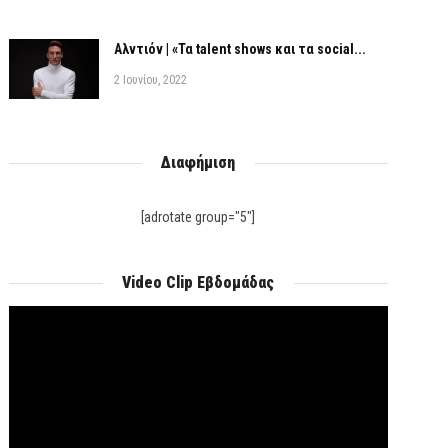
Αλντιόν | «Τα talent shows και τα social...
2 Ιουνίου, 2022
Διαφήμιση
[adrotate group="5"]
Video Clip Εβδομάδας
Πρόγραμμα
Αναπαραγωγής
Βίντεο