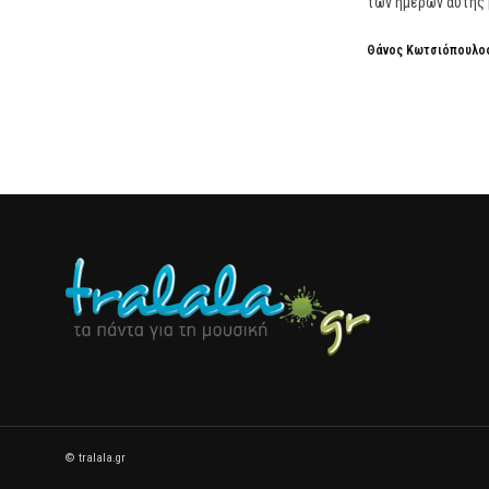
των ημερών αυτής 
Θάνος Κωτσιόπουλο
© tralala.gr