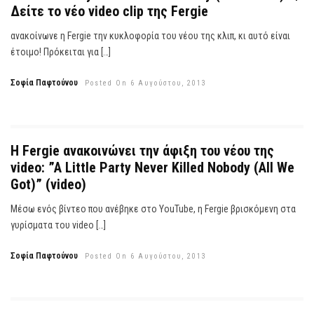
Δείτε το νέο video clip της Fergie
ανακοίνωνε η Fergie την κυκλοφορία του νέου της κλιπ, κι αυτό είναι
έτοιμο! Πρόκειται για […]
Σοφία Παφτούνου
Posted On 6 Αυγούστου, 2013
H Fergie ανακοινώνει την άφιξη του νέου της
video: ”A Little Party Never Killed Nobody (All We
Got)” (video)
Μέσω ενός βίντεο που ανέβηκε στο YouTube, η Fergie βρισκόμενη στα
γυρίσματα του video […]
Σοφία Παφτούνου
Posted On 6 Αυγούστου, 2013