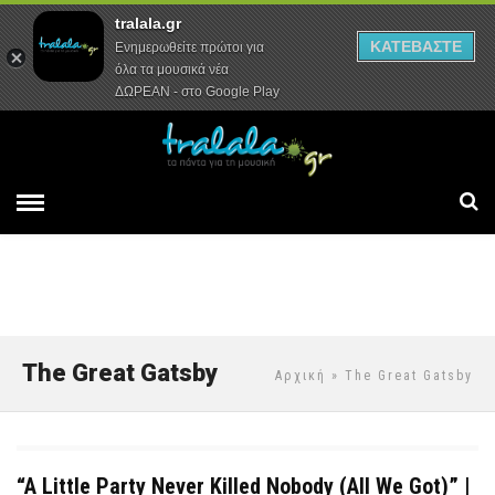
tralala.gr
Αρχική
Συνεντεύξεις
Ρεπορτάζ
ΚΑΤΕΒΑΣΤΕ
Ενημερωθείτε πρώτοι για
όλα τα μουσικά νέα
ΔΩΡΕΑΝ - στο Google Play
The Great Gatsby
Αρχική
» The Great Gatsby
“A Little Party Never Killed Nobody (All We Got)” |