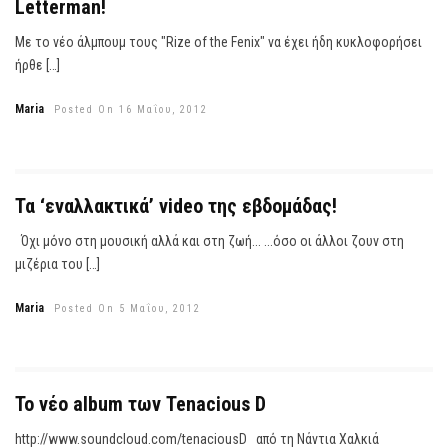
Letterman!
Με το νέο άλμπουμ τους "Rize of the Fenix" να έχει ήδη κυκλοφορήσει
ήρθε […]
Maria
Posted On 16 Μαΐου, 2012
Τα ‘εναλλακτικά’ video της εβδομάδας!
Όχι μόνο στη μουσική αλλά και στη ζωή... ...όσο οι άλλοι ζουν στη
μιζέρια του […]
Maria
Posted On 5 Μαΐου, 2012
Το νέο album των Tenacious D
http://www.soundcloud.com/tenaciousD από τη Νάντια Χαλκιά