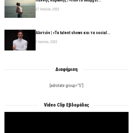
Γιάννης Καρώνης | «Πάντα υπάρχει...
27 Ιουλίου, 2022
Αλντιόν | «Τα talent shows και τα social...
2 Ιουνίου, 2022
Διαφήμιση
[adrotate group="5"]
Video Clip Εβδομάδας
Πρόγραμμα
Αναπαραγωγής
Βίντεο