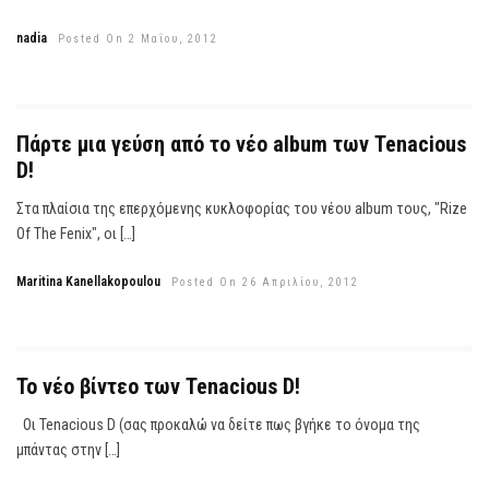
nadia
Posted On 2 Μαΐου, 2012
Πάρτε μια γεύση από το νέο album των Tenacious
D!
Στα πλαίσια της επερχόμενης κυκλοφορίας του νέου album τους, "Rize
Of The Fenix", οι […]
Maritina Kanellakopoulou
Posted On 26 Απριλίου, 2012
To νέο βίντεο των Tenacious D!
Οι Tenacious D (σας προκαλώ να δείτε πως βγήκε το όνομα της
μπάντας στην […]