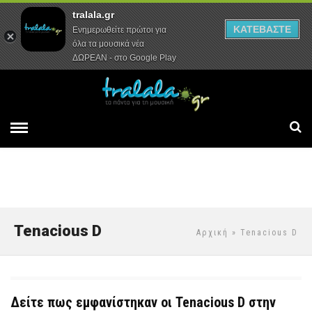
tralala.gr
Αρχική
Συνεντεύξεις
Ρεπορτάζ
ΚΑΤΕΒΑΣΤΕ
Ενημερωθείτε πρώτοι για
όλα τα μουσικά νέα
ΔΩΡΕΑΝ - στο Google Play
Tenacious D
Αρχική
» Tenacious D
Δείτε πως εμφανίστηκαν οι Tenacious D στην