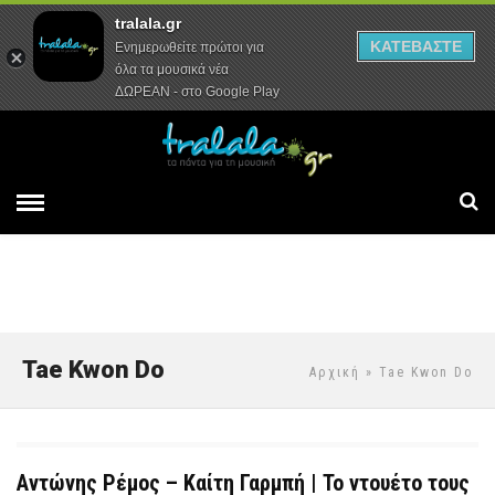
tralala.gr
Αρχική
Συνεντεύξεις
Ρεπορτάζ
ΚΑΤΕΒΑΣΤΕ
Ενημερωθείτε πρώτοι για
όλα τα μουσικά νέα
ΔΩΡΕΑΝ - στο Google Play
Tae Kwon Do
Αρχική
» Tae Kwon Do
Αντώνης Ρέμος – Καίτη Γαρμπή | Το ντουέτο τους