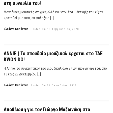
στη συναυλία του!
Μοναδικές μουσικές στιγμές αλλά και ντουέτα – έκπληξη που είχαν
κρατηθεί μυστικό, επιφύλαξε ο […]
Ελεάννα Καπάνταη
Posted On 13 Φεβρουαρίου, 2020
ANNIE | Το σπουδαίο μιούζικαλ έρχεται στο TAE
KWON DO!
Η Annie, το συγκινητικότερο μιούζικαλ όλων των εποχών έρχεται από
13 έως 29 Δεκεμβρίου […]
Ελεάννα Καπάνταη
Posted On 24 Οκτωβρίου, 2019
Αποθέωση για τον Γιώργο Μαζωνάκη στο