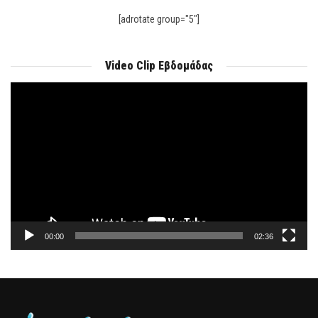
[adrotate group="5"]
Video Clip Εβδομάδας
Πρόγραμμα
Αναπαραγωγής
Βίντεο
00:00
02:36