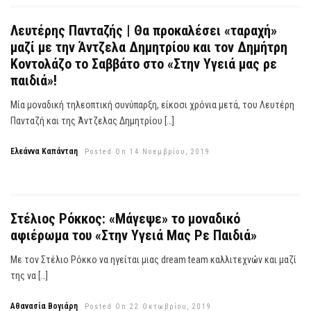
Λευτέρης Πανταζής | Θα προκαλέσει «ταραχή»
μαζί με την Άντζελα Δημητρίου και τον Δημήτρη
Κοντολάζο το Σαββάτο στο «Στην Υγειά μας ρε
παιδιά»!
Μία μοναδική τηλεοπτική συνύπαρξη, είκοσι χρόνια μετά, του Λευτέρη
Πανταζή και της Άντζελας Δημητρίου […]
Ελεάννα Καπάνταη
Posted On 14 Νοεμβρίου, 2019
Στέλιος Ρόκκος: «Μάγεψε» το μοναδικό
αφιέρωμα του «Στην Υγειά Μας Ρε Παιδιά»
Με τον Στέλιο Ρόκκο να ηγείται μιας dream team καλλιτεχνών και μαζί
της να […]
Αθανασία Βογιάρη
Posted On 22 Οκτωβρίου, 2019