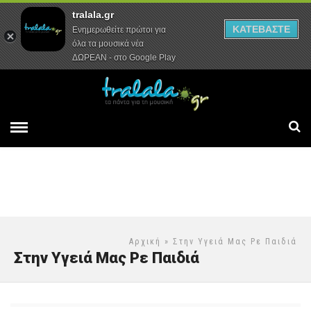
tralala.gr
Αρχική
Συνεντεύξεις
Ρεπορτάζ
ΚΑΤΕΒΑΣΤΕ
Ενημερωθείτε πρώτοι για
όλα τα μουσικά νέα
ΔΩΡΕΑΝ - στο Google Play
Αρχική
» Στην Υγειά Μας Ρε Παιδιά
Στην Υγειά Μας Ρε Παιδιά