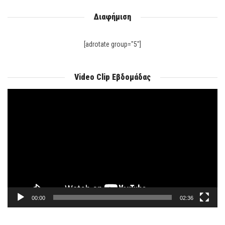
Διαφήμιση
[adrotate group="5"]
Video Clip Εβδομάδας
Πρόγραμμα
Αναπαραγωγής
Βίντεο
00:00
02:36