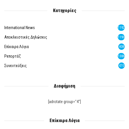
Κατηγορίες
International News
1192
Αποκλειστικές Δηλώσεις
1190
Επίκαιρα Λόγια
408
Ρεπορτάζ
1386
Συνεντεύξεις
470
Διαφήμιση
[adrotate group="4"]
Επίκαιρα Λόγια