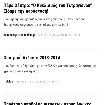
Πάμε Θέατρο: “Ο Κυκλισμός του Τετραγώνου” |
Είδαμε την παράσταση!
Ο Δημήτρης Δημητριάδης είναι ένας από τους μεγαλύτερους
θεατρικούς συγγραφείς της χώρας μας, ενώ […]
Αναστάσης Πινακουλάκης
Posted On 23 Οκτωβρίου, 2013
Θεατρική Aτζέντα 2013-2014
Η ομάδα του «Πάμε Θέατρο» συνέλλεξε για εσάς όσες πληροφορίες
χρειαζόσαστε για τη νέα […]
tralala.gr
Posted On 2 Οκτωβρίου, 2013
Παράταση υποβολής αιτήσεων στους Αγώνες