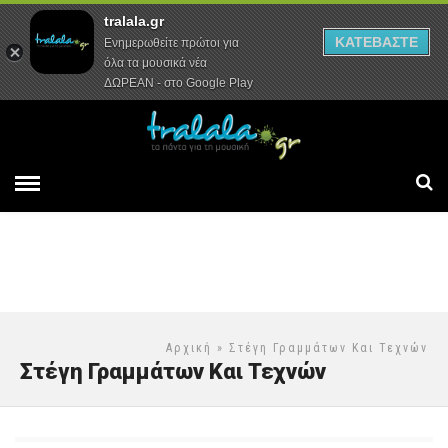
tralala.gr
Αρχική
Συνεντεύξεις
Ρεπορτάζ
ΚΑΤΕΒΑΣΤΕ
Ενημερωθείτε πρώτοι για
όλα τα μουσικά νέα
ΔΩΡΕΑΝ - στο Google Play
Αρχική
» Στέγη Γραμμάτων Και Τεχνών
Στέγη Γραμμάτων Και Τεχνών