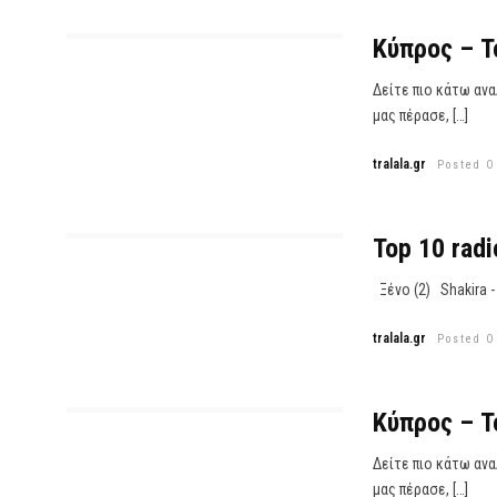
Κύπρος – T
Δείτε πιο κάτω αν
μας πέρασε, […]
tralala.gr
Posted O
Top 10 radi
Ξένο (2) Shakira - L
tralala.gr
Posted O
Κύπρος – T
Δείτε πιο κάτω αν
μας πέρασε, […]