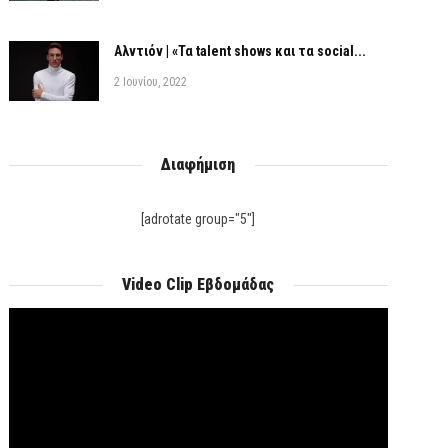
Αλντιόν | «Τα talent shows και τα social...
2 Ιουνίου, 2022
Διαφήμιση
[adrotate group="5"]
Video Clip Εβδομάδας
Πρόγραμμα
Αναπαραγωγής
Βίντεο